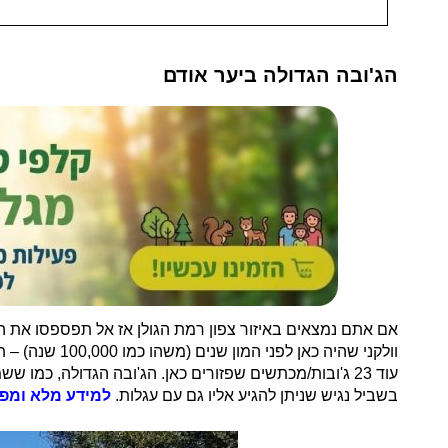
הג'ובה הגדולה ביער אודם
אם אתם נמצאים באיזור צפון רמת הגולן אז אל תפספסו את הט
וולקני שהיה כאן לפני המון שנים (משהו כמו 100,000 שנה) – תופעה גיאולוגית מיוחדת.
עוד 23 ג'ובות/מכתשים שפזורים כאן. הג'ובה הגדולה, כמו ששמה מרמז, היא הגדולה מבין כל הג'ובות – קוטרה כ 250 מ' ועומקה כ – 60 מ
בשביל נגיש שניתן להגיע אליו גם עם עגלות.
למידע מלא ומפו