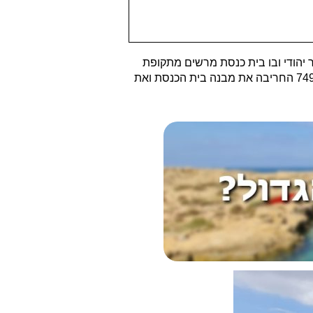
 יהודי ובו בית כנסת מרשים מתקופת
התלמוד. זה הוא אחד מבין 30 כפרים יהודיים שפעלו כאן בתקופת התלמוד. רעידת אדמה חזקה מאוד שהתרחשה כאן באזור בשנת 749 החריבה את מבנה בית הכנסת ואת