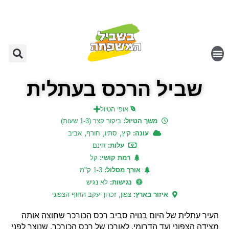
שביל הרכס בעתלית
אופי הטיול
משך הטיול:
ביקור קצר (1-3 שעות)
,
,
,
עונה:
קיץ
סתיו
חורף
אביב
עלות:
חינם
רמת קושי:
קל
אורך מסלול:
1-3 ק"מ
נגישות:
לא נגיש
,
איזור בארץ:
צפון
זכרון יעקב החוף הצפוני
העיר עתלית של היום בנויה סביב רכס הכורכר שחוצה אותה
מצידה הצפוני ועד הדרומי. לאורכו של רכס הכורכר, שנוצר לפני