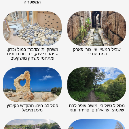
המשפחה
שביל המעיין עין צור: פארק
משחקיית "מדבר" במול זכרון:
רמת הנדיב
ג׳ימבורי ענק, בריכות כדורים
ומתחמי משחק מושקעים
מסלול טיול בין מושב עופר לבת
פסל לב הים: המקדש בקיבוץ
שלמה: יער אלונים, פריחה ונוף
מעגן מיכאל