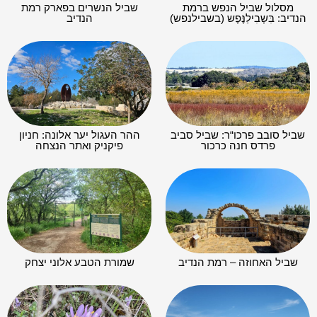
מסלול שביל הנפש ברמת
שביל הנשרים בפארק רמת
הנדיב: בִּשְבִילַנֶּפֶש (בשבילנפש)
הנדיב
שביל סובב פרכו“ר: שביל סביב
ההר העגול יער אלונה: חניון
פרדס חנה כרכור
פיקניק ואתר הנצחה
שביל האחוזה – רמת הנדיב
שמורת הטבע אלוני יצחק