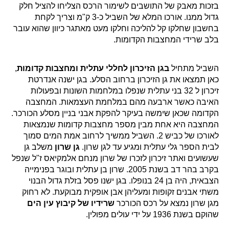
בזכות מאבק של התושבים לשימור הרכס הצליחו להציל חלק
גדול ממנו. אורכו המלא של השביל כ-3 ק"מ וצריך לקחת
בחשבון שחלקו קל להליכה וחלקו מעט מאתגר כיוון שהוא עובר
בלב שרידי המחצבות הקדומות.
השביל מתחיל
בגן הזיכרון לחללי עתלית ומחצבות קדומות
,
כאן תמצאו את גן הזיכרון ברחוב הסלע. בגן ישנה אנדרטת
זיכרון ל 32 בני עתלית שנפלו במלחמות השונות ובפעולות
האיבה כאשר ארבעה מהם במלחמת העצמאות. המחצבה
הקדומה שכאן שימשה בעיקר להפקת אבני בניין מסלע הכורכר.
המחצבה היא אחת מבין מספר מחצבות קדומות שנמצאות
לאורכו של כביש 2. השביל ממשיך לרחוב אמת המים סמוך
לבית הספר גלי עתלית ומגיע עד לגן שרון.
גן שרון
משלב גן
שעשועים ואתר זיכרון לזכרו של שרון מנחם אלמקיאס ז"ל שנפל
בקרב בהר דב בשנת 2005. שרון בן עתלית ובוגר בפנימייה
הצבאית, היה בן 24 בנופלו. בגן ישנו פסל בזלת גדול הבנוי
משתי אבנים זקופות ומעליהן אבן אופקית מבוקעת. לא רחוק
מגן שרון נמצא על רכס הכורכר
שרידיו של קיבוץ עין הים
שהוקם בשנת 1936 על ידי עולים מפולין.