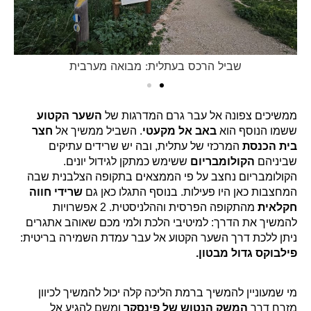
שביל הרכס בעתלית: מבואה מערבית
ממשיכים צפונה אל עבר גרם המדרגות של
השער הקטוע
ששמו הנוסף הוא
באב אל מקעטי
. השביל ממשיך אל
חצר
בית הכנסת
המרכזי של עתלית, ובה יש שרידים עתיקים
שביניהם
הקולומבריום
ששימש כמתקן לגידול יונים.
הקולומבריום נחצב על פי הממצאים בתקופה הצלבנית שבה
המחצבות כאן היו פעילות. בנוסף התגלו כאן גם
שרידי חווה
חקלאית
מהתקופה הפרסית וההלניסטית. 2 אפשרויות
להמשיך את הדרך: למיטיבי הלכת ולמי מכם שאוהב אתגרים
ניתן ללכת דרך השער הקטוע אל עבר עמדת השמירה בריטית:
פילבוקס גדול מבטון.
מי שמעוניין להמשיך ברמת הליכה קלה יכול להמשיך לכיוון
מזרח דרך
המשק הנטוש של פינסקר
ומשם להגיע אל