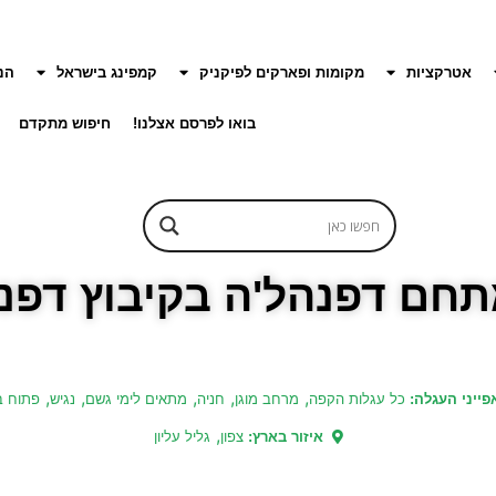
אטרקציות
מקומות ופארקים לפיקניק
קמפינג בישראל
הנ
בואו לפרסם אצלנו!
חיפוש מתקדם
חם דפנהל'ה בקיבוץ דפנ
,
,
,
,
,
ייני העגלה:
כל עגלות הקפה
מרחב מוגן
חניה
מתאים לימי גשם
נגיש
פתוח 
,
איזור בארץ:
צפון
גליל עליון