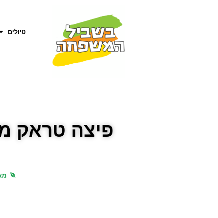
טיולים
פיצה טראק מת
מאפ