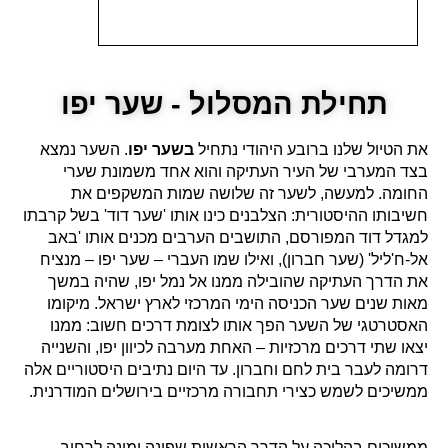
תחילת המסלול - שער יפו
את הטיול שלנו ברובע היהודי נתחיל
בשער יפו
. השער נמצא
בצד המערבי של העיר העתיקה והוא אחד משמונת שערי
החומה. למעשה, לשער זה שלושה שמות המשקפים את
חשיבותו ההיסטורית: הצלבנים כינו אותו 'שער דוד' בשל קרבתו
למגדל דוד המפורסם, התושבים הערבים מכנים אותו 'באב
אל-ח'ליל' (שער חברון), ואילו שמו העברי – שער יפו – מנציח
את הדרך העתיקה שהובילה ממנו אל נמל יפו, שהיה במשך
מאות שנים שער הכניסה הימי המרכזי לארץ ישראל. מיקומו
האסטרטגי של השער הפך אותו לצומת דרכים חשוב: ממנו
יצאו שתי דרכים מרכזיות – האחת מערבה לכיוון יפו, והשנייה
דרומה לעבר בית לחם וחברון. עד היום נתיבים היסטוריים אלה
ממשיכים לשמש כצירי תחבורה מרכזיים בירושלים המודרנית.
ממשיכים בהליכה על הדרך הראשית שפונה ימינה לרחוב