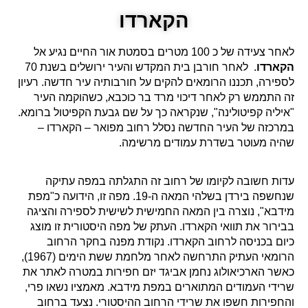
הקארדו
לאחר צעידה של כ 100 מטרים בסמטת אור החיים נגיע אל
הקארדו
. לאחר חורבן בית המקדש והעיר ירושלים בשנת 70
לספירה, תכננו הרומאים להקים על חורבותיה עיר חדשה. רעיון
זה התממש רק לאחר דיכוי מרד בר כוכבא, כשהוקמה העיר
"איליה קפיטולינה", שנקראה כך על שם גבעת הקפיטול ברומא.
במרכזה של העיר החדשה נסלל רחוב מפואר – הקארדו –
שהיה מעוטר בשדרת עמודים מרשימה.
עדות חשובה לקיומו של רחוב זה התגלתה במפה עתיקה
שנחשפה בירדן בשלהי המאה ה-19. מפה זו, הידועה כ"מפת
מידבא", נוצרה בין המאה החמישית לשישית לספירה והציגה
בבירור את תוואי הקארדו. העתק של מפה היסטורית זו מוצג
כיום בכניסה לרחוב הקארדו. נקודת מפנה בחקר הרחוב
הרומאי העתיק התרחשה לאחר מלחמת ששת הימים (1967),
כאשר הארכיאולוג נחמן אביגד יזם חפירות במטרה לאתר את
שרידי העמודים המתוארים במפת מידבא. מאמציו נשאו פרי,
והחפירות חשפו את שרידי הרחוב ההיסטורי. נצעד ברחוב