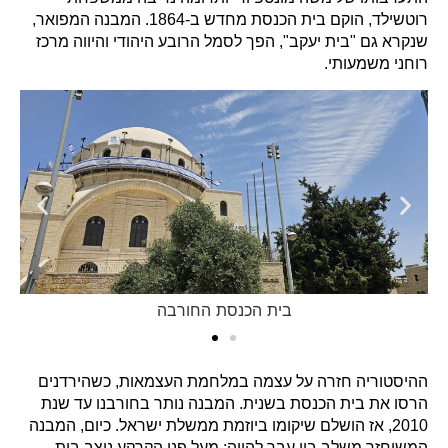
רוטשילד, הוקם בית הכנסת מחדש ב-1864. המבנה המפואר,
שנקרא גם "בית יעקב", הפך לסמל הרובע היהודי והיווה מרכז
רוחני משמעותי.
בית הכנסת החורבה
ההיסטוריה חזרה על עצמה במלחמת העצמאות, כשהירדנים
הרסו את בית הכנסת בשנית. המבנה נותר בחורבנו עד שנת
2010, אז הושלם שיקומו ביוזמת ממשלת ישראל. כיום, המבנה
המשוחזר משלב בין עבר להווה: מעל פני הקרקע ניצב בית