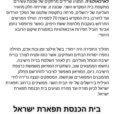
לארכאולוגיה
, המציג שרידים מרתקים של שכונת עשירים
מתקופת בית המקדש השני. שכונה זו, שהייתה חלק מהעיר
העליונה של ירושלים, פרחה בתקופת שלטונו של המלך הורדוס
ועד לחורבן בית המקדש בשנת 70 לספירה. הגילוי המרשים
התרחש בעקבות מלחמת ששת הימים, כאשר פרופסור נחמן
אביגד הוביל חפירות ארכאולוגיות במסגרת שיקום הרובע
היהודי.
תהליך החפירה היה ייחודי: בשל אילוצי זמן וכוח אדם, תחילה
נחפרו יסודות הבתים העתיקים, אשר כוסו זמנית לצורך בניית
ישיבת הכותל מעליהם. רק לאחר השלמת בניית הישיבה,
נחשפו הממצאים שוב, כשתקרת המוזיאון משמשת כרצפת
הישיבה. כיום, המוזיאון מאפשר לציבור להתרשם מחלק
מהמבנים המפוארים שנחשפו, המספקים הצצה נדירה לחיי
העילית בירושלים של ימי הבית השני. ממשיכים ברחוב תפארת
ישראל לכיוון מזרח ועד מהרה מגיעים בית הכנסת תפארת
ישראל.
בית הכנסת תפארת ישראל