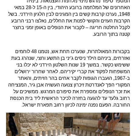
המספר סיפור מרגש מימי מלחמת העצמאות. בימיה
האחרונים של המלחמה ברובע היהודי, בין ה-15 ל-28 במאי
1948, נערכו קרבות קשים בין המגינים לבין הלגיון הירדני. בשל
הקרבות העזים והקושי לפנות את החללים, נאלצו רבני הרובע
לקבל החלטה חריגה – לקבור את הנופלים באופן זמני בחצר
קטנה בתוך הרובע.
בקבורות המאולתרות, שנערכו תחת אש, נטמנו 48 לוחמים
ואזרחים, ביניהם הילד ניסים ג'יני בן התשע וחצי, שנהרג בעת
ששימש כקשר. במשך 19 שנות השלטון הירדני לא יכלו בני
המשפחות לפקוד את קברי יקיריהם. לאחר שחרור ירושלים
ב-1967, הועברו הגופות לקבר אחים בהר הזיתים, והאתר
המקורי הפך לאנדרטת זיכרון צנועה העשויה אבן גיר, המנציחה
את זכר הנופלים ומספרת את סיפורם המרגש. ממשיכים על
רחוב גלעד עד להגעה בחזרה לכיכר הראשית ליד בית הכנסת
החורבה. הפעם נפנה ימינה לכיוון רחוב תפארת ישראל.