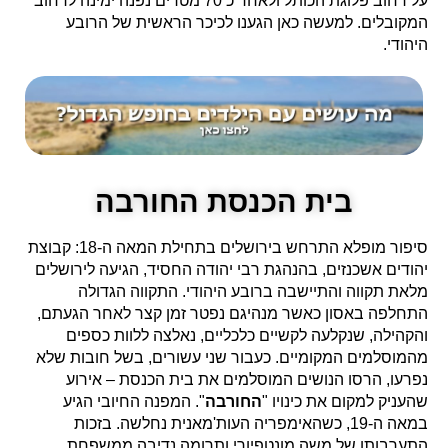
על רחוב פלוגת הכותל ולאחר כ 70 מטרים נפנה ימינה לרחוב
המקובלים. למעשה כאן הגענו לכיכר הראשית של הרובע
היהודי.
בית הכנסת החורבה
סיפור מופלא התרחש בירושלים בתחילת המאה ה-18: קבוצת
יהודים אשכנזים, בהנהגת רבי יהודה החסיד, הגיעה לירושלים
מלאת תקווה והתיישבה ברובע היהודי. התקווה הגדולה
התחלפה באסון כאשר מנהיגם נפטר זמן קצר לאחר הגעתם,
והקהילה, שנקלעה לקשיים כלכליים, נאלצה ללוות כספים
מהמוסלמים המקומיים. כעבור שני עשורים, בשל חובות שלא
נפרעו, הרסו הנושים המוסלמים את בית הכנסת – אירוע
שהעניק למקום את כינויו "
החורבה
". המפנה החיובי הגיע
במאה ה-19, כשהאימפריה העות'מאנית נחלשה. בזכות
התערבותו של משה מונטפיורי ותרומה נדיבה ממשפחת