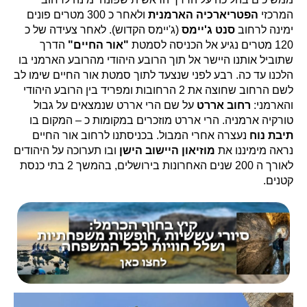
המרכזי
הפטריארכיה הארמנית
ולאחר כ 300 מטרים פונים
ימינה לרחוב
סנט ג'יימס
(ג'יימס הקדוש). לאחר צעידה של כ
120 מטרים נגיע אל הכניסה לסמטת
"אור החיים"
הדרך
שתוביל אותנו היישר אל תוך הרובע היהודי מהרובע הארמני בו
הלכנו עד כה. רבע לפני שנצעד לתוך סמטת אור החיים שימו לב
לשם הרחוב שחוצה את 2 הרחובות ומפריד בין הרובע היהודי
והארמני:
רחוב אררט
על שם הרי אררט שנמצאים על גבול
טורקיה ארמניה. הרי אררט מוזכרים במקומות כ – המקום בו
תיבת נוח
נעצרה אחרי המבול. בכניסתנו לרחוב אור החיים
נראה מימיננו את
מוזיאון היישוב הישן
ובו תערוכה על היהודים
לאורך ה 200 שנים האחרונות בירושלים, בהמשך 2 בתי כנסת
קטנים.