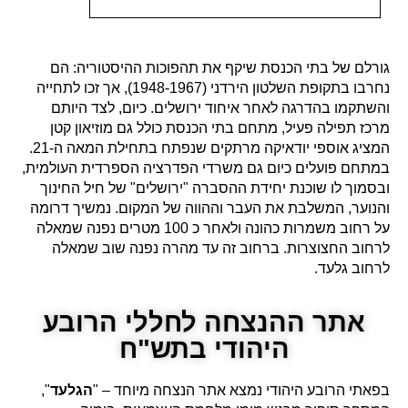
גורלם של בתי הכנסת שיקף את תהפוכות ההיסטוריה: הם
נחרבו בתקופת השלטון הירדני (1948-1967), אך זכו לתחייה
והשתקמו בהדרגה לאחר איחוד ירושלים. כיום, לצד היותם
מרכז תפילה פעיל, מתחם בתי הכנסת כולל גם מוזיאון קטן
המציג אוספי יודאיקה מרתקים שנפתח בתחילת המאה ה-21.
במתחם פועלים כיום גם משרדי הפדרציה הספרדית העולמית,
ובסמוך לו שוכנת יחידת ההסברה "ירושלים" של חיל החינוך
והנוער, המשלבת את העבר וההווה של המקום. נמשיך דרומה
על רחוב משמרות כהונה ולאחר כ 100 מטרים נפנה שמאלה
לרחוב החצוצרות. ברחוב זה עד מהרה נפנה שוב שמאלה
לרחוב גלעד.
אתר ההנצחה לחללי הרובע
היהודי בתש"ח
בפאתי הרובע היהודי נמצא אתר הנצחה מיוחד – "
הגלעד
",