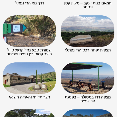
ביער קסום בין נופים ופריחה
מצפה דדו במטולה – בפסגת
חצר תל חי והאריה השואג
הר צפייה
שמורת הטבע נחל עיון – מפל
גן לאומי תל קדש – תל קדס
התנור, הטחנה ועיון