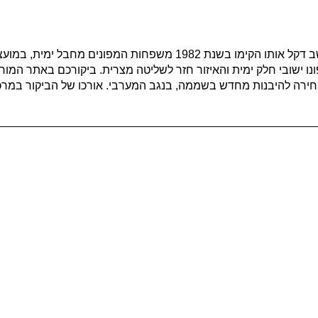
אתר המורשת ומרכז המבקרים "הגדת חבל ימית" נמצא במושב דקל אותו הקימו בשנ
ישובי חלק ימית והאיזור חזר לשליטה מצרית. ביקורכם באתר המורש
הבחירה להיבנות מחדש בשממה, בנגב המערבי. אורכו של הביקור במר