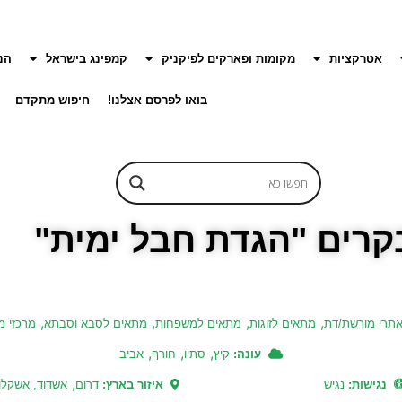
אטרקציות
מקומות ופארקים לפיקניק
קמפינג בישראל
הנ
בואו לפרסם אצלנו!
חיפוש מתקדם
רים "הגדת חבל ימית"
,
,
,
,
תרי מורשת/דת
מתאים לזוגות
מתאים למשפחות
מתאים לסבא וסבתא
מרכזי מ
,
,
,
עונה:
קיץ
סתיו
חורף
אביב
,
נגישות:
נגיש
איזור בארץ:
דרום
אשדוד, אשקלון