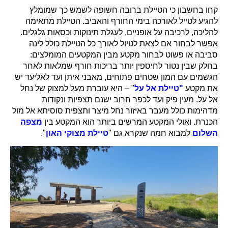
קחו בחשבון כי הטיילת ברובה חשופה לשמש כך שמומלץ
להגיע לטייל לאורכה בימי החורף והאביב. הטיילת מתאימה
להליכה, לרכיבה על אופניים, לעגלת תינוקות וכסאות גלגלים.
אפשר לבחור אם לצאת לטיול לאורך כל הטיילת כולל לינה
סביבה או פשוט לבחור מקטע מבין המקטעים המומלצים:
בחלק שבין נטור לחיספין יותר בריכות חורף שמלאות לאחר
הגשמים עם המון שטחים פתוחים, מאבני איתן ועד לאליעד יש
את מקטע
"טיילת אל על
" – היא עוברת מעל למצוק של נחל
אל על. מעין פיק ועד לכפר חרוב ישנם תצפיות ונקודות
מדהימות כולל מעבר באיזור נחל מיצר ותצפית סוסיתא אל מול
הכנרת. ואולי המקטע המרשים ביותר הוא המקטע בין
מצפה
השלום
למבוא חמה שנקרא גם "
טיילת מצוקי האון
".