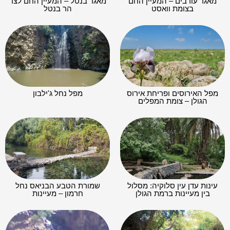
מאגר עורבים – המעיין החם
מאגר בנטל – המעיין החם לצד
בצומת וואסט
הר בנטל
מפל האירוסים ופריחת אירוס
מפל נחל ג'ילבון
הגולן – צומת המפלים
עינות עדן עין סלוקיה: מסלול
שמורת הטבע הבניאס נחל
בין מעיינות ברמת הגולן
חרמון – מעיינות