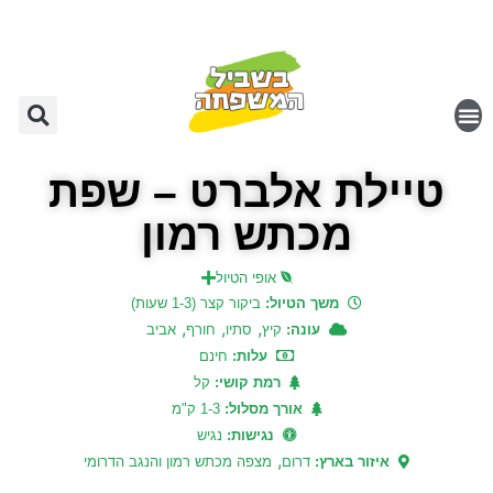
טיילת אלברט – שפת
מכתש רמון
אופי הטיול
משך הטיול:
ביקור קצר (1-3 שעות)
,
,
,
עונה:
קיץ
סתיו
חורף
אביב
עלות:
חינם
רמת קושי:
קל
אורך מסלול:
1-3 ק"מ
נגישות:
נגיש
,
איזור בארץ:
דרום
מצפה מכתש רמון והנגב הדרומי