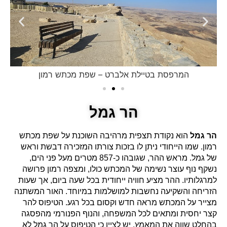
המרפסת בטיילת אלברט – שפת מכתש רמון
הר גמל
הר גמל
הוא נקודת תצפית מרהיבה השוכנת על שפת מכתש
רמון. שמו הייחודי ניתן לו בזכות צורתו המזכירה דבשת וראש
של גמל. מראש ההר, שגובהו כ-857 מטרים מעל פני הים,
נשקף נוף עוצר נשימה של המכתש כולו, ומצפה רמון פרושה
למרגלותיו. ההר מציע חוויה ייחודית בכל שעה ביום, אך שעות
הזריחה והשקיעה נחשבות למושלמות במיוחד. האור המשתנה
מצייר על המכתש מראה חדש וקסום בכל רגע. הטיפוס להר
קצר יחסית ומתאים לכל המשפחה, והנוף הפנורמי מהפסגה
בהחלט שווה את המאמץ. יש לציין כי הטיפוס על הר גמל לא