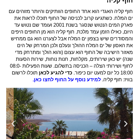
חוף קליה
חוף קליה האגדי הוא אחד החופים הוותיקים והיותר מזוהים עם
ים המלח. כשתגיעו קרוב לכניסה של החוף תוכלו לראות את
פארק המים הנטוש שנסגר בשנת 2001 ועומד שם נטוש עד
היום, כאילו הזמן עמד מלכת. חוף קליה הוא מן החופים היפים
והמסודרים שיש בצפון ים המלח אבל לצערנו הוא גם ממחיש
את האסון של ים המלח ההולך ונעלם ולכן המרחק של הים
מאזור הישיבה של החוף הוא עצום (והוא הולך ומתרחק מדי
שנה) יש כאן שירותים, מקלחות, חנות נוחות, שירות הסעות
לחוף ושירותי הצלה – הכניסה בתשלום. שעות הפעילות 08:0-
18:00 כל יום למעט יום כיפור.
כדי להגיע לכאן
תוכלו לרשום
בוויז: חוף קליה.
למידע נוסף על החוף לחצו כאן.