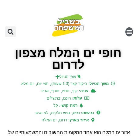
חופי ים המלח מצפון
לדרום
אופי הטיול
,
,
משך הטיול:
ביקור קצר (1-3 שעות)
חצי יום
יום מלא
,
,
,
עונה:
קיץ
סתיו
חורף
אביב
,
עלות:
חינם
בתשלום
רמת קושי:
קל
,
,
נגישות:
נגיש
נגיש חלקית
לא נגיש
,
איזור בארץ:
דרום
ים המלח
אזור ים המלח הוא אחד המקומות החשובים והמשמעותיים של