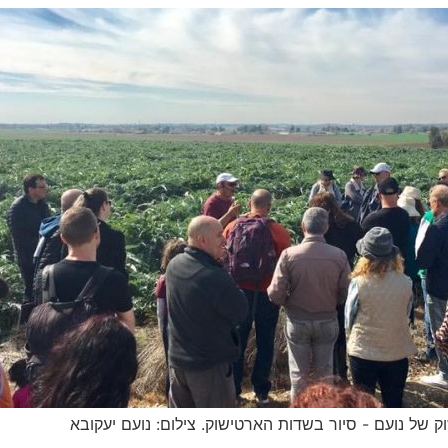
 של נועם - סיור בשדות הארטישוק. צילום: נועם יעקובא