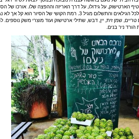
ף הארטישוק, על גידולו, על דרך האריזה וההפצה שלו. אורכו של הסיו
משתייה חמיה וגם טעימות של ארטישוק ייחודי. הסיור מתאים לכל הגילאים והתשלום מג
ריים, שמן זית, יין, דבש, שתילי ארטישוק ועוד מוצרי משק נוספים.
הורד ניר בנים.