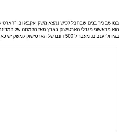
במושב ניר בנים שבחבל לכיש נמצא משק יעקבא ובו "הארטישו
הוא מראשוני מגדלי הארטישוק בארץ מאז הקמתה של המדינה
בגידולי ענבים. מעבר ל 500 דונם של הארטישוק למשק יש כאן גם 16 דונם של כרם זית לשמן.