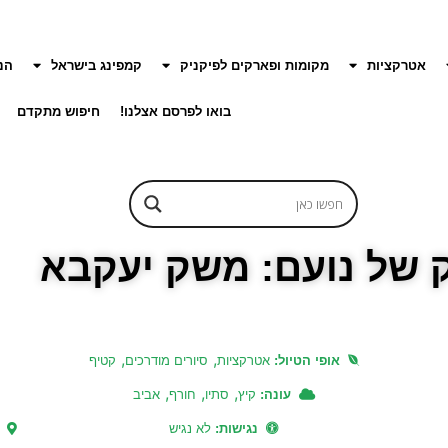
אטרקציות
מקומות ופארקים לפיקניק
קמפינג בישראל
הנ
בואו לפרסם אצלנו!
חיפוש מתקדם
 של נועם: משק יעקבא
,
,
אופי הטיול:
אטרקציות
סיורים מודרכים
קטיף
,
,
,
עונה:
קיץ
סתיו
חורף
אביב
נגישות:
לא נגיש
א