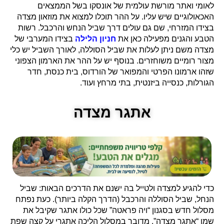
לאומי ואתר מורשת עולמית של אונסקו בשל הממצאים
האכאולוגיים שיש עליו. על ההר תוכלו למצוא את מוזאון מצדה
בצידו המזרחי, שם גם עולים דרך שביל הנחש והרכבל. רשות
הטבע והגנים מפעילה כאן את
חניון הלילה
בצידו המערבי של
מצדה משם ניתן לעלות את שביל הסוללה, לאורך השביל יש כלי
מצור רומיים משוחזרים. בנוסף יש על ההר את הארמון הצפוני
שזהו ארמונו הפרטי והמפואר של הורדוס, בית כנסת, חדר
הגורלות, כנסייה ביזנטית, בתי מרחץ ועוד.
אתגר מצדה
כדי להגיע למצדה ולטייל בה ישנם את הדרכים הבאות: שביל
הנחל, שביל הסוללה והרכבל (הדרך הקלה ביותר). כעת נפתח
מסלול חדש בסגנון “ויה פראטה” שכל כולו אתגר שקיבל את
שמו “אתגר מצדה”. מדובר במסלול הליכה אתגרי על קצה שפת