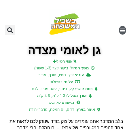
גן לאומי מצדה
אופי הטיול
משך הטיול:
ביקור קצר (1-3 שעות)
,
,
,
עונה:
קיץ
סתיו
חורף
אביב
עלות:
בתשלום
,
,
רמת קושי:
קל
בינוני
קשה מטיבי לכת
,
אורך מסלול:
1-3 ק"מ
4-6 ק"מ
נגישות:
לא נגיש
,
,
איזור בארץ:
דרום
ים המלח
מדבר יהודה
בלב המדבר אתם עומדים על צוק בודד שנותן לכם לראות את
אחד הנופים המטורפים של ארצנו – ים המלח, הרי מדבר