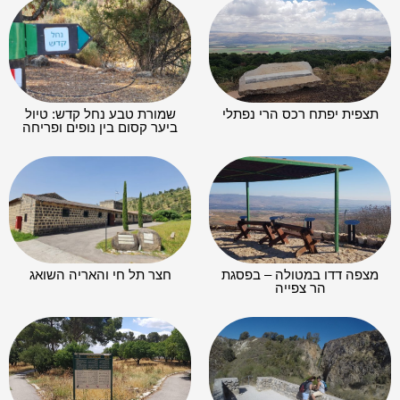
תצפית יפתח רכס הרי נפתלי
שמורת טבע נחל קדש: טיול
ביער קסום בין נופים ופריחה
מצפה דדו במטולה – בפסגת
חצר תל חי והאריה השואג
הר צפייה