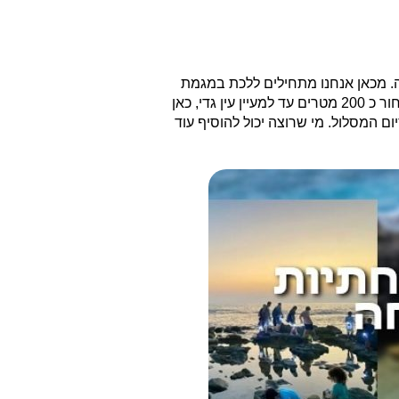
נפנה עם הירוק שמאלה. מכאן אנחנו מתחילים ללכת במגמת
ירידה שמשמאלנו ערוץ נחל דוד והנוף מסביב של ים המלח. לאחר כ 600 מטרים על הירוק נגיע לצומת שבילים ירוק שחור. נצעד בשחור כ 200 מטרים עד למעיין עין גדי, כאן
לכוליתי ועין שולמית ובירידה לכיוון האיזור המתוייר יותר של השמורה כ 1.5 ק"מ נגיע לסיום המסלול. מי שרוצה יכול להוסיף עוד