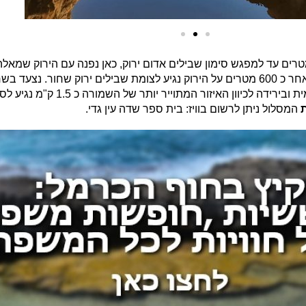
ר שסיימנו נשוב אל סימון השבילים האדום ונצעד כ 100 מטרים עד למפגש סימון שבילים אדום ירוק, כאן 
נפנה שמאלה על פי השילוט לכיוון המקדש הכ
המסלול ניתן לרשום בוויז: בית ספר שדה עין גדי.