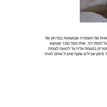
ראשיות של השמורה שנמצאות במרחק של
על למפל דוד, אותו מפל מוכר שנמצא
מתוייר של השמורה. מתחילים לצעוד בסימון שבילים שחור – מעלה ישי שיוצא מבית ספר שדה עין גדי. חלק זה הוא כ 600 מטרים במגמת עליה עד להגעה לצומת
וש ביתדות. בשלב זה נגיע אל סימון שבילים שקוף שיוביל אותנו לאחר