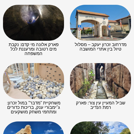
מדרחוב זכרון יעקב – מסלול
פארק אלונה מי קדם: נקבת
טיול בין אתרי המושבה
מים רטובה ומרעננת לכל
המשפחה
שביל המעיין עין צור: פארק
משחקיית "מדבר" במול זכרון:
רמת הנדיב
ג׳ימבורי ענק, בריכות כדורים
ומתחמי משחק מושקעים