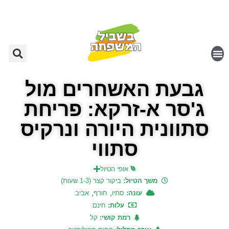
גבעת האשחרים מול
ג'סר א-זרקא: פריחת
סתוונית היורה ונרקיס
סתווי
אופי הטיול
משך הטיול:
ביקור קצר (1-3 שעות)
,
,
עונה:
סתיו
חורף
אביב
עלות:
חינם
רמת קושי:
קל