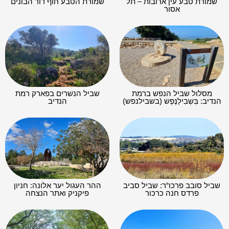
שמורת טבע עין ארובות – תל
שמורת הטבע חוף דור הבונים
אסור
מסלול שביל הנפש ברמת
שביל הנשרים בפארק רמת
הנדיב: בִּשְבִילַנֶּפֶש (בשבילנפש)
הנדיב
שביל סובב פרכו“ר: שביל סביב
ההר העגול יער אלונה: חניון
פרדס חנה כרכור
פיקניק ואתר הנצחה