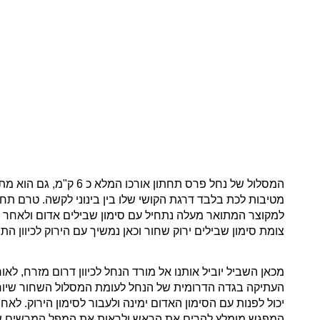
מטיבות לכת בלבד דרגת הקושי שלו בין בינוני לקשה. טרם 
צומת סימון שבילים ירוק שחור וכאן נמשיך עם הירוק לכיוון הת
מכאן השביל יוביל אותנו אל מורד הנחל לכיוון דרום מזרח, לא
העתיקה בגדה הדרומית של הנחל לעומת המסלול השחור שיורד א
המפגש מומלץ להרים את הראש ולראות את המפל המרשים שגובהו 80 מטרים וממש תצפית אל עבר בריכו