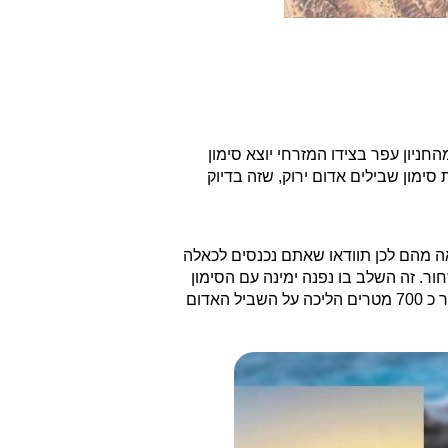
חניון עפר בסמוך לכביש 25 בין דימונה לצומת הערבה. מהחניון עפר בצידו המזרחי יוצא סימון
'יפים נוחה להליכה אך חשופה לשמש. על הסימון האדום נצעד כ 2.5 ק"מ עד לצומת סימון שבילים אדום ירוק, שזה בדיוק
יאה מהם לכן תוודאו שאתם נכנסים לכאלה
ר. זה השלב בו נפנה ימינה עם הסימון
השחור. לאחר כ 1.5 ק"מ נסיים את הצעידה על הסימון השחור ונחזור לצומת שבילים אדום שחור כאן נפנה שמאלה עם האדום. לאחר כ 700 מטרים הליכה על השביל האדום