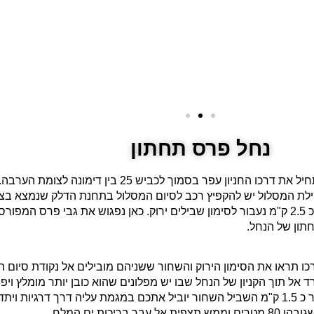
נחל פרס תחתון
המסלול של נחל פרס תחתון אורכו המלא כ 6 ק"מ, גם הוא מתחיל א
תחילת המסלול יש להקפיץ רכב לסיום המסלול בתחנת הדלק שנמצא ב
למקוצר המתואר מעלה נתחיל עם סימון שבילים אדום ולאחר כ 2.5 ק"מ נעבור לסימון שבילים ירוק. כאן 
חתון של הנחל.
ורכו תראו את הסימון הירוק והשחור ששניהם מובילים אל נקודת סיום 
ל תוך הקניון של הנחל שבו יש מפלונים שהוא כובן יותר מומלץ ויפ
יכול לפנות עם הסימון האדום ימינה ולעבור לסימון הירוק. לאחר כ 1.5 ק"מ השביל השחור יוביל אתכם במגמ
ת ים המלח.