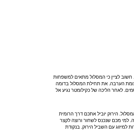
ת דרכו החניון עפר בסמוך לכביש 25 בין דימונה לצומת הערבה. חשוב לציין כי המסלול מתאים למשפחות
צומת הערבה. את תחילת המסלול בדומה
נפגוש את גבי פרס המפורסמים. לאחר הליכה של כקילומטר נגיע אל
המסלול. הירוק יוביל אתכם דרך הרומית
ה. למי מכם שנכנס לשחור ורוצה לקצר
ת עליה דרך דרגיות ויתדות למיזוג עם השביל הירוק. בנקודת