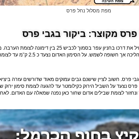
מפת מסלול נחל פרס
פרס מקוצר: ביקור בגבי פרס
המסלול של נחל פרס המקוצר אורכו המלא כ 6 ק"מ, הוא מתחיל את דרכו ב
שבילים אדום במגמת ירידה, שרובה בדרך עפר ג
ו גבי פרס. חשוב לציין שישנם גבים עמוקים מאוד שדורשים עזרה ביצ
רס נצעד על השביל הירוק כקילומטר עד להגעה לצומת סימון ירוק שחו