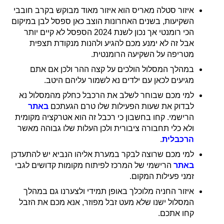
איזור סטלה מאריס הוא איזור מאוד מבוקש בקרב חובבי
השקיעות, בשנים האחרונות הוצב כאן ספסל לבן במיקום
הכי רומנטי אך נכון לשנת 2024 הספסל לא קיים יותר
אבל זה לא ימנע מכם להגיע ולהנות מנקודת תצפית
מטריפה על השקיעה הרומנטית.
במהלך המסלול הולכים על קצה ההר ולכן אם אתם
מגיעים לכאן עם ילדים נא לשמור עליהם היטב.
למי מכם שבוחר לשלב את הרכבל כחלק מהמסלול נא
לבדוק את שעות הפעילות שלו טרם הגעתכם
באתר
הרישמי. קחו בחשבון כי רכבל זה הוא אטרקציה מקומית
ולא כלי תחבורה ציבורית ולכן העלות שלו גבוהה מאשר
הרכבלית
.
למי מכם שרוצה לבקר במערת אליהו הנביא יש להתעדכן
באתר
הרישמי של המרכז לפיתוח מקומות קדושים לגבי
זמני פעילות המקום.
איזור החניה מלוכלך באופן תמידי ולצערנו גם במהלך
המסלול ישנו שלא מעט זבל מפוזר, אנא מכם את הזבל
קחו אתכם.