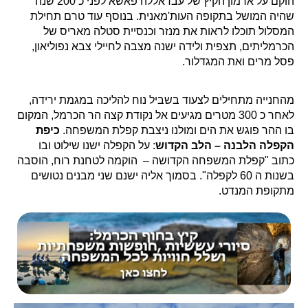
הוקם על ארמון הקיץ של עבדאללה פאשא לפני כ 200 שנה
שהיה המושל בתקופה העות'מאנית. בנוסף עוד טרם תחילת
המסלול תוכלו לראות את מנזר וכנסיית סטלה מאריס של
הכרמליתים, תצפית ולידה ישנה מצבה לחיילי צבא נפוליאון,
פסל מרים ואת המגדלור.
מהחנייה מתחילים לצעוד בשביל נוח להליכה במגמת ירידה,
לאחר כ 300 מטרים מגיעים אל נקודת קצה הר הכרמל, המקום
בו ההר פוגש את הים ומולנו ניצבת קפלת המשפחה.
כיפת
הקפלה הלבנה – הלב הקדוש
: על הקפלה ישנו שילוט ובו
כתוב "קפלת המשפחה הקדושה – הוקמה לטחנת רוח, הוסבה
בשנות ה 60 לקפלה". בסמוך אליה ישנם שני מבנים נטושים
מתקופת המנדט.