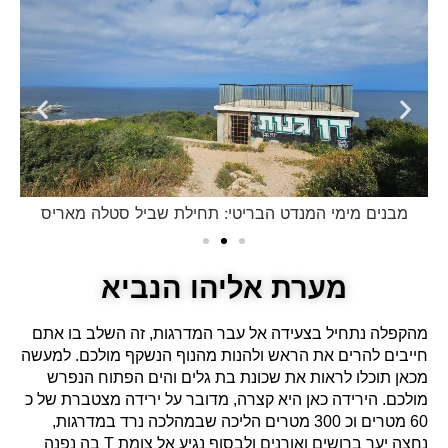
מבנים מימי המנדט הבריטי: תחילת שביל סטלה מאריס
מערת אליהו הנביא
מהקפלה נתחיל בצעידה אל עבר המדרגות, זה השלב בו אתם
חייבים להרים את הראש ולהנות מהנוף הנשקף מולכם. למעשה
מכאן תוכלו לראות את שכונת בת גלים והים הפתוח הנפרש
מולכם. הירידה כאן היא קצרה, מדובר על ירידה מצטברת של כ
60 מטרים וכ 300 מטרים הליכה שבמהלכה נרד במדרגות,
נחצה יער ברושים ואורנים ולבסוף נגיע אל צומת T בה נפנה