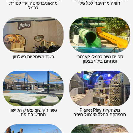
חוויה מרהיבה לכל גיל
מהאוניברסיטה ועד לטירת
כרמל
ספייס נשר כרמל: קאנטרי
רשת משחקיות פעלטון
ומתחם בילוי בצפון
משחקיית Planet Play
גשר הקישון: פארק הקישון
הרפתקה בחלל סינמול חיפה
החדש בחיפה