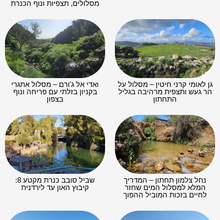
מסלולים, תצפיות ונוף הכנרת
גן לאומי קרני חיטין – מסלול על
ואדי אל ג'ורם – מסלול אתגרי
הר געש ותצפית מרהיבה בגליל
בקניון בזלתי עם פריחה ונוף
התחתון
בצפון
נחל צלמון תחתון – המדריך
שביל סובב כנרת מקטע 8:
המלא למסלול המים שחזר
קיבוץ האון עד לירדנית
לחיים בזכות המוביל ההפוך