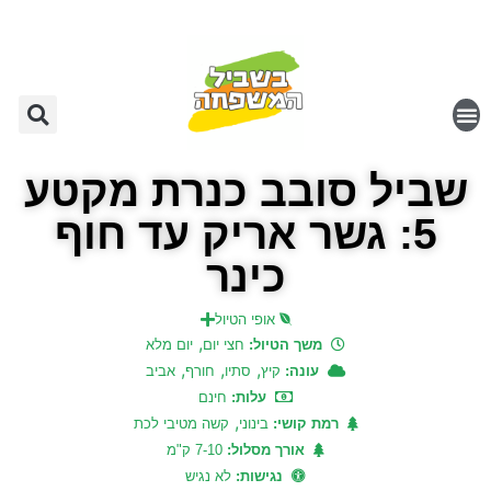
שביל סובב כנרת מקטע
5: גשר אריק עד חוף
כינר
אופי הטיול
,
משך הטיול:
חצי יום
יום מלא
,
,
,
עונה:
קיץ
סתיו
חורף
אביב
עלות:
חינם
,
רמת קושי:
בינוני
קשה מטיבי לכת
אורך מסלול:
7-10 ק"מ
נגישות:
לא נגיש