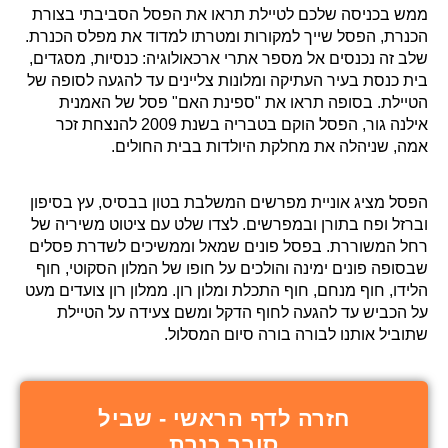
ממש בכניסה שלכם לטיילת תראו את הפסל הסביבתי בצורת
הכנרת, הפסל שייך למקורות ומטרתו למדוד את מפלס הכנרת.
שלב זה נכנסים אל מספר אתרי ארכאולוגיה: כנסיות, מסגדים,
בית כנסת בעיר העתיקה ומלונות צליינים עד להגעה לסופה של
הטיילת. בסופה תראו את "ספינת האם" פסל של האמנית
אילנה גור, הפסל הוקם בטבריה בשנת 2009 להנצחת זכר
אמה, שניהלה את מחלקת היולדות בבית החולים.
הפסל מציג אוניית מפרשים המשלבת בטון בבסיס, עץ בסיפון
וברזל ופח בתורן ובמפרשים. לצדו שלט עם ציטוט משיריה של
רחל המשוררת.
בפסל פונים שמאל וממשיכים לשדרת פסלים
שבסופה פונים ימינה והולכים על חופו של המלון הסקוטי, חוף
הלידו, חוף מנחם, חוף התכלת ומלון רון. ממלון רון צועדים מעט
על הכביש עד להגעה לחוף הדקל ומשם צעידה על הטיילת
שתוביל אותנו לבורה בורה סיום המסלול.
חזרה לדף הראשי - שביל
סובב כנרת