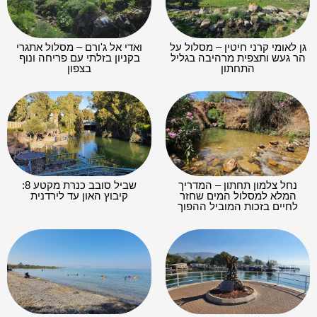
גן לאומי קרני חיטין – מסלול על
ואדי אל ג'ורם – מסלול אתגרי
הר געש ותצפית מרהיבה בגליל
בקניון בזלתי עם פריחה ונוף
התחתון
בצפון
נחל צלמון תחתון – המדריך
שביל סובב כנרת מקטע 8:
המלא למסלול המים שחזר
קיבוץ האון עד לירדנית
לחיים בזכות המוביל ההפוך