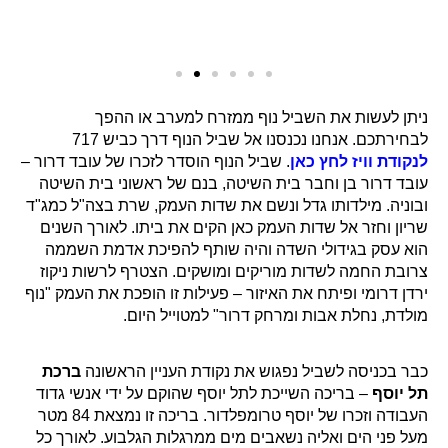
ניתן לעשות את השביל נוף ממזרח למערב או ההפך
לבחירתכם. אנחנו נכנסנו אל שביל הנוף דרך כביש 717
לנקודת וויז לחץ כאן
. שביל הנוף הוסדר לזכרו של עובד דרור –
עובד דרור בן וחבר בית השיטה, בנם של ראשוני בית השיטה
ובוניה. מילדותו גדל ונשם את שדות העמק, שרת בצה"ל כמג"ד
שריון וחזר אל שדות העמק כאן הקים את ביתו. לאורך השנים
הוא עסק בגידולי השדה והיה שותף להפיכת אדמת השממה
צרובת החמה לשדות מוריקים ומושקים. הצטרף לרשות ניקוז
ירדן דרומי ופיתח את האיזור – פעילות זו הופכת את העמק "נוף
מולדת, נחלת אבות ומרחק דרור" למטוייל היום.
כבר בכניסה לשביל נפגוש את נקודת העניין הראשונה
ברכת
תל יוסף
– בריכה השייכת לתל יוסף שהוקם על ידי אנשי גדוד
העבודה וזכרו של יוסף טרומפלדור. בריכה זו נמצאת 84 מטר
מעל פני הים ואליה נשאבים מים ממרגלות הגלבוע. לאורך כל