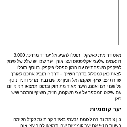
מעט דרומית לאשקלון תוכלו להגיע אל יער יד מרדכי, 3,000
דונאמים שלעצי אקליפטוס ועצי אורן. יער שבו יש שלל של פינוק
לפיקניק משפחתיים עם המון ספסלי פיקניק. בנוסף תוכלו
לצאת כאן למסלול בדרך השיזף – דרך זו תוביל אתכם לאורך
שדרת עצי שיזף ושקמה אל חניון על שם נביה מרעי וחניון נוסף
על שם יורם ואנונו. היער מאוד מתוחזק ובתוכו תמצאו חניוני יום
עם שילוט המספר על עצי השקמה, הזית, השיזף והתמר שיש
כאן.
יער קוממיות
בין צומת נהורה לצומת גבעתי באיזור קרית גת קק"ל הקימה
בשנות ה 50 את יער קוממיות שבו תמצאו לרוב עצי אורן