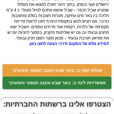
ירושלים ועצי בוסתן. בתוך היער תוכלו למצוא את מסלול
שנקרא שביל הכפר – שביל שיוצא אתכם לטיול מעגלי כ 4 ק"מ
הליכה בין באר מים עתיקה, מערות חצובות בסלע ומחצבות
כורכר. אם תגיעו לכאן בתקופת החורף תזכו לראות פריחה
מקסימה של כלניות, רקפות ועוד פרחים נוספים. השביל יוצא
מחניון גבעתי ובו גם יש שולחנות פיקניק. בסמוך לחניות יום יש
את מוזיאון חטיבת גבעתי – מכאן מקור השם חניון גבעתי.
למידע מלא על המקום ודרכי הגעה לחצו כאן.
עגלות קפה ב: באר שבע והגנב הצפוני והמערבי
אפשרויות לינה ב: באר שבע והגנב הצפוני והמערבי
הצטרפו אלינו ברשתות החברתיות: