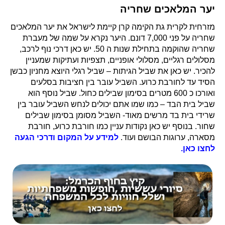
יער המלאכים שחריה
מזרחית לקרית גת הקימה קרן קיימת לישראל את יער המלאכים
שחריה על פני 7,000 דונם. היער נקרא על שמה של מעברת
שחריה שהוקמה בתחילת שנות ה 50. יש כאן דרכי נוף לרכב,
מסלולים רגליים, מסלולי אופניים, תצפיות ועתיקות שמעניין
להכיר. יש כאן את שביל הגיתות – שביל רגלי היוצא מחניון כבשן
הסיד עד לחורבת כרוע. השביל עובר בין חציבות בסלעים
ואורכו כ 600 מטרים בסימון שבילים כחול. שביל נוסף הוא
שביל בית הבד – כמו שמו אתם יכולים לנחש השביל עובר בין
שרידי בית בד מרשים מאוד- השביל מסומן בסימון שבילים
שחור. בנוסף יש כאן נקודות עניין כמו חורבת כרוע, חורבת
מסארה, ערוגות הבושם ועוד.
למידע על המקום ודרכי הגעה
לחצו כאן.