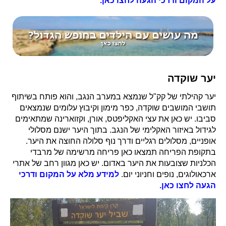
על המקום ודרכי הגעה לחצו כאן.
יער שוקדה
יער קהילתי של קק"ל שנמצא במערב הנגב, והוא פותח בשיתוף
תושבי המושבים שוקדה, כפר מימון וקיבוץ עלומים שנמצאים
סביבו. יש כאן את עצי האקליפטס, אורן, וקזוארינה שמתאימים
לגידול באיזור האקלימי של הנגב. בתוך היער ישנם מסלולי
אופניים, מסלולים רגליים ודרך נוף סלולה החוצה את היער.
בתקופת הפריחה תמצאו כאן פריחה מרשימה של מרבדי
הכלניות שצובעות את היער באדום. יש כאן מגוון רחב של אתרי
ארכאולוגים, נופים וחניוני יום.
למידע מלא על המקום ודרכי
הגעה לחצו כאן.