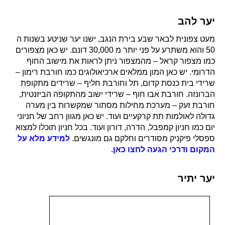
יער להב
מעט צפונית לבאר שבע בירת הנגב, ישנו יער שניטע בשנות ה
50 והוא משתרע על פני יותר מ 30,000 דונם. יש כאן מצפורים
כמו מצפור קראל – מהמצפור ניתן לראות את מישוב החוף
הדרומי. יש כאן המון ממלאים ארכיאולוגים כמו חורבת רימון –
שרידי בית כנסת קדום, תל וחורבת חליף – שרידים מתקופת
הברונזה. חורבת אבו חוף – שרידי ישוב מהתקופה הביזנטית,
חורבת זעק – מערכת מחילות מסתור שמקשרות בין מערה
גדולה לאולמות תת קרקעיים ועוד. יש כאן מגוון רחב של חניוני
יום כמו חניון קמפבל, הדרה, דורון ועוד. בכל חניון תוכלו למצוא
ספסלי פיקניק מסודרים וחלקם גם מונגשים.
למידע מלא על
המקום ודרכי הגעה לחצו כאן.
יער יתיר