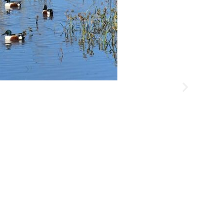
פארק עירוני הרצליה חורשת חסידי אומות העו