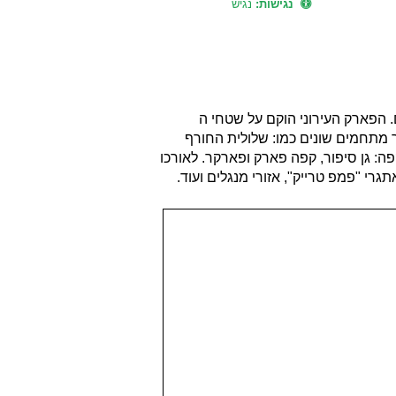
נגישות:
נגיש
קם פארק עירוני הרצליה. הפארק הוקם על שדות חקלאיים והשטחים הפתוחים והוא משתרע על פני כ 250 דונם. הפארק העירוני הוקם על שטחי ה
 מתחמים שונים כמו: שלולית החורף
: גן סיפור, קפה פארק ופארקר. לאורכו
רי "פמפ טרייק", אזורי מנגלים ועוד.