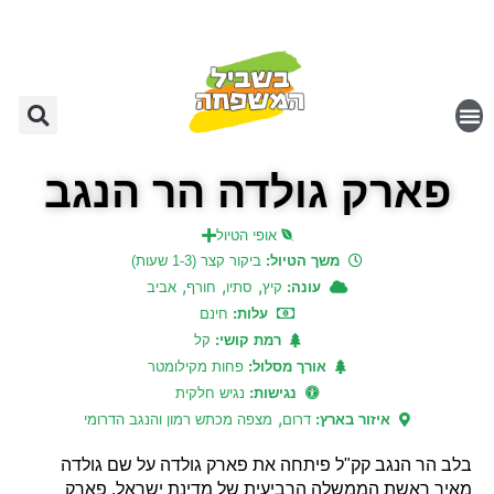
פארק גולדה הר הנגב
אופי הטיול
משך הטיול:
ביקור קצר (1-3 שעות)
,
,
,
עונה:
קיץ
סתיו
חורף
אביב
עלות:
חינם
רמת קושי:
קל
אורך מסלול:
פחות מקילומטר
נגישות:
נגיש חלקית
,
איזור בארץ:
דרום
מצפה מכתש רמון והנגב הדרומי
בלב הר הנגב קק"ל פיתחה את פארק גולדה על שם גולדה
מאיר ראשת הממשלה הרביעית של מדינת ישראל. פארק