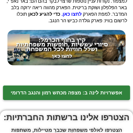
למצפור. נקודות עניין נוספות שרצוי לבקר בהם הם: באר נאפ"י,
באר הפלפלון ושוקת בריטית. הפארק מהווה ריאה ירוקה בלב
המדבר. למפת הפארק
לחצו כאן.
כדי להגיע לכאן
תוכלו
לרשום בוויז: פארק גולדה כביש הר הנגב.
אפשרויות לינה ב: מצפה מכתש רמון והנגב הדרומי
הצטרפו אלינו ברשתות החברתיות:
הצטרפו לאלפי משפחות שכבר מטיילות, משתפות