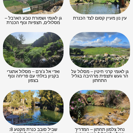
עין נון מעיין קסום לצד הכנרת
גן לאומי ושמורת טבע הארבל –
מסלולים, תצפיות ונוף הכנרת
גן לאומי קרני חיטין – מסלול על
ואדי אל ג'ורם – מסלול אתגרי
הר געש ותצפית מרהיבה בגליל
בקניון בזלתי עם פריחה ונוף
התחתון
בצפון
נחל צלמון תחתון – המדריך
שביל סובב כנרת מקטע 8: