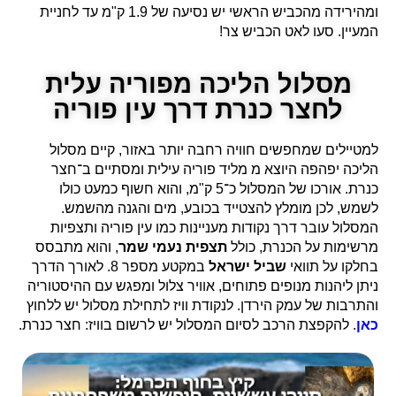
ומהירידה מהכביש הראשי יש נסיעה של 1.9 ק"מ עד לחניית
המעיין. סעו לאט הכביש צר!
מסלול הליכה מפוריה עלית
לחצר כנרת דרך עין פוריה
למטיילים שמחפשים חוויה רחבה יותר באזור, קיים מסלול
הליכה יפהפה היוצא מ מליד
פוריה עילית
ומסתיים ב־
חצר
כנרת
. אורכו של המסלול כ־5 ק"מ, והוא חשוף כמעט כולו
לשמש, לכן מומלץ להצטייד בכובע, מים והגנה מהשמש.
המסלול עובר דרך נקודות מעניינות כמו עין פוריה ותצפיות
מרשימות על הכנרת, כולל
תצפית נעמי שמר
, והוא מתבסס
בחלקו על תוואי
שביל ישראל
במקטע מספר 8. לאורך הדרך
ניתן ליהנות מנופים פתוחים, אוויר צלול ומפגש עם ההיסטוריה
והתרבות של עמק הירדן. לנקודת וויז לתחילת מסלול יש ללחוץ
כאן
. להקפצת הרכב לסיום המסלול יש לרשום בוויז: חצר כנרת.