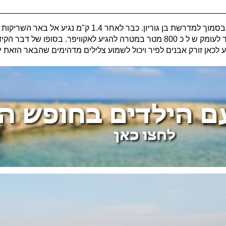
המסלול מתחיל בחניון הסרפנטינות אליו ניתן להגיע עם הרכב בסמוך למד
מדובר על פתח של קידוח מים שנחפר פה בסוף שנות ה 70 עד לעומק ש ל כ 800 מטר במטרה להג
 לכאן זורק אבנים לפיר ויכול לשמוע צלילים מדהימים שהבאר הזאת י