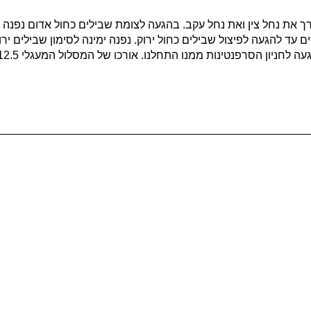
חר טבילה במעיין נמשיך לצעוד עד הכחול כ 100 מטרים עד להגעה לפיצול שבילים כחול ירוק. נפנה ימינה