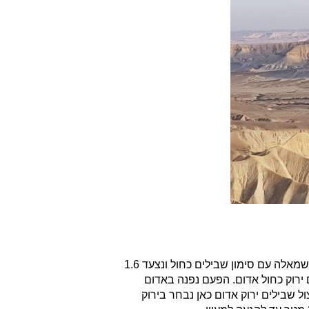
מכאן נמשיך לצעוד כ 2.5 ק"מ בסימון שבילים אדום, נחצה בדרך את נחל צין ואת נחל עקב. בהגעה לצומת שבילים כחול אדום נפנה שמאלה עם סימון שבילים כחול ונצעד 1.6
. כאן נגיע לעוד צומת שבילים ירוק כחול אדום. הפעם נפנה באדום
עליה תלולה מאוד. לאחר מכן נגיע לפיצול שבילים ירוק אדום כאן נבחר בירוק