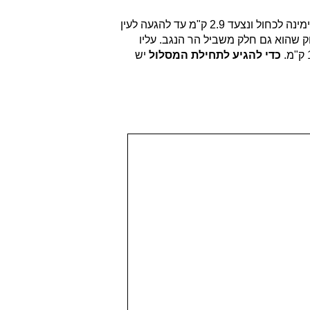
מכאן נמשיך לצעוד כ 2.5 ק"מ בסימון שבילים אדום, נחצה בדרך את נחל צין ואת נחל עקב. בהגעה לצומת שבילים כחול אדום נפנה ימינה לכחול ונצעד 2.9 ק"מ עד להגעה לעין
 לסימון שבילים ירוק שהוא גם חלק משביל הר הנגב. עליו
כדי להגיע לתחילת המסלול
יש