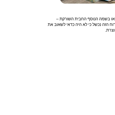
רשת בן גוריון. כבר לאחר 1.4 ק"מ נגיע אל באר השריקות או בשמה הנוסף החבית השורקת –
יע לאקוויפר. בסופו של דבר הקידוח הזה נכשל כי לא היה כדאי לשאוב את
וצרת.