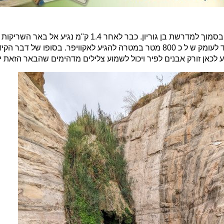
המסלול מתחיל בחניון הסרפנטינות אליו ניתן להגיע עם הרכב בסמוך למד
מדובר על פתח של קידוח מים שנחפר פה בסוף שנות ה 70 עד לעומק ש ל כ 800 מטר במטרה להג
 לכאן זורק אבנים לפיר ויכול לשמוע צלילים מדהימים שהבאר הזאת י