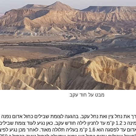
מבט על חוד עקב
ק"מ עד לצומת נוספת: כחול, ירוק ושחור. כאן נפנה עם הירוק ימינה כ 1.2 ק"מ עד לחניון לילה חודש עקב
ונתחיל את הטיפוס לכיוון חוד עקב. הטיפוס עם סימון שבילים אדום עד לפסגה הוא 1.6 ק"מ ב