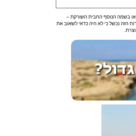
רשת בן גוריון. כבר לאחר 1.4 ק"מ נגיע אל באר השריקות או בשמה הנוסף החבית השורקת –
יע לאקוויפר. בסופו של דבר הקידוח הזה נכשל כי לא היה כדאי לשאוב את
וצרת.