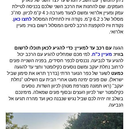
ניתן להמשיך עם השביל הנגיש עד לצד השני של פארק
העמקים. שם להחנות את הרכב השני שלכם בכניסה לטיילת
עמק ומעיין אלרואי ומשם לצעוד מערבה כ 4 ק"מ לכיוון. סה"כ
מסלול של כ 6.2 ק"מ. נקודה וויז לתחילת המסלול
לחצו כאן
.
נקודת וויז להקפצת הרכב לסיום המסלול רשום בוויז: מעיין
אלרואי.
הגעה
עם רכב עד למעיין
:
כדי להגיע לכאן תוכלו לרשום
בוויז
:
מעיין כ"ח.
למי מכם שמחליט להגיע עם הרכב יכול
להגיע עד לנביעה. נכנסים לכפר חסידים, בפניה השנייה פונים
לרחוב נחלת יעקב ומשם נוסעים כקילומטר וחצי עד להגעה
כמעט
לשער של כפר הנוער הדתי (בדרך תראו את סימון שביל
ישראל). שם פונים ימינה מעט אחרי הבית עם השילוט "נחלת
יעקב" (ראו תמונה מצורפת מטה) לכיוון השדות. נוסעים
כקילומטר ישר לכיוון העצים ובסוף פונים שמאלה. מימינכם
בשלב זה יהיה לכם שביל נגיש שנבנה כאן ועד מהרה תגיעו אל
הנביעה.