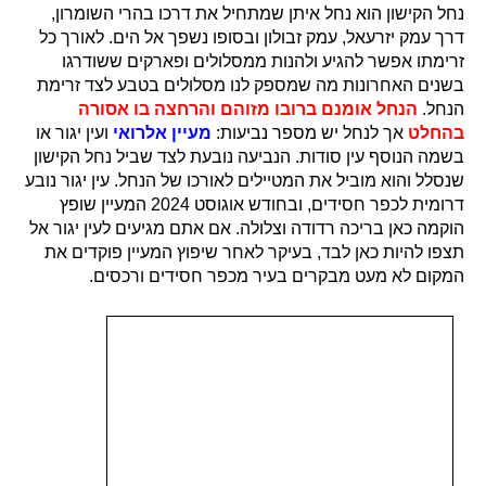
נחל הקישון הוא נחל איתן שמתחיל את דרכו בהרי השומרון,
דרך עמק יזרעאל, עמק זבולון ובסופו נשפך אל הים. לאורך כל
זרימתו אפשר להגיע ולהנות ממסלולים ופארקים ששודרגו
בשנים האחרונות מה שמספק לנו מסלולים בטבע לצד זרימת
הנחל.
הנחל אומנם ברובו מזוהם והרחצה בו אסורה
בהחלט
אך לנחל יש מספר נביעות:
מעיין אלרואי
ועין יגור או
בשמה הנוסף עין סודות. הנביעה נובעת לצד שביל נחל הקישון
שנסלל והוא מוביל את המטיילים לאורכו של הנחל. עין יגור נובע
דרומית לכפר חסידים, ובחודש אוגוסט 2024 המעיין שופץ
הוקמה כאן בריכה רדודה וצלולה. אם אתם מגיעים לעין יגור אל
תצפו להיות כאן לבד, בעיקר לאחר שיפוץ המעיין פוקדים את
המקום לא מעט מבקרים בעיר מכפר חסידים ורכסים.