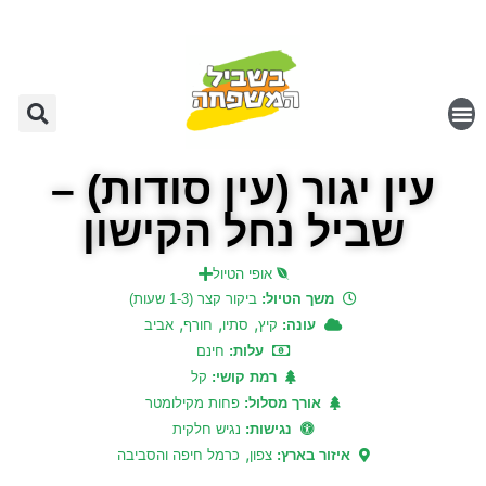
עין יגור (עין סודות) –
שביל נחל הקישון
אופי הטיול
משך הטיול:
ביקור קצר (1-3 שעות)
,
,
,
עונה:
קיץ
סתיו
חורף
אביב
עלות:
חינם
רמת קושי:
קל
אורך מסלול:
פחות מקילומטר
נגישות:
נגיש חלקית
,
איזור בארץ:
צפון
כרמל חיפה והסביבה