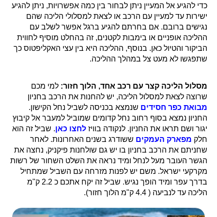
כדי להגיע אל המעיין ניתן לבחור בין כמה אפשרויות, ניתן להגיע
ישירות עד למעיין עם הרכב או לצאת למסלולי הליכה שהם
נגישים ברובם. אם בחרתם להגיע ברגל אפשר לשלב עם
ההליכה אופניים או בימבות לקטנים, זה בהחלט מוסיף לחווית
הביקור והטיול כאן. בנוסף, ההליכה היא בין עצי האקליפטוס כך
שתפגשו לא מעט צל במהלך ההליכה.
מסלול הליכה קצר עם רכב אחד, הלוך חזור:
למי מכם
שרוצה לצאת למסלול הליכה, יש להחנות את הרכב בחניון
מבואת כפר חסידים
שנמצא בכניסה לשביל נחל הקישון.
החניון נמצא בסוף רחוב נחל קדומים שמוביל למעבר אל קיבוץ
יגור ושם תראו את החניון. לנקודה בוויז
לחצו כאן
. שביל זה הוא
חלק
מפארק העמקים
ששודרג בשנים האחרונות. לאחר
שחניתם את הרכב בחניון בו יש גם שולחנות פיקניק, נחצה את
הגשר העובר מעל לנחל ומיד נראה את השלט השחור של רשות
מקרקעי ישראל. משם יש לפנות מזרחה עם השביל שמתחיל
בדרך עפר ומיד הופך נגיש. שביל זה יקח אתכם כ 2.2 ק"מ
הליכה עד לנביעה ( 4.4 ק"מ הלוך חזור).