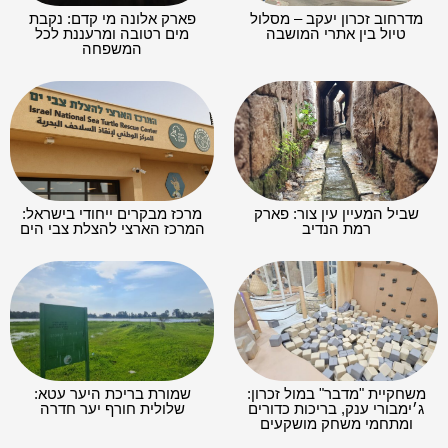
מדרחוב זכרון יעקב – מסלול
פארק אלונה מי קדם: נקבת
טיול בין אתרי המושבה
מים רטובה ומרעננת לכל
המשפחה
שביל המעיין עין צור: פארק
מרכז מבקרים ייחודי בישראל:
רמת הנדיב
המרכז הארצי להצלת צבי הים
משחקיית "מדבר" במול זכרון:
שמורת בריכת היער עטא:
ג׳ימבורי ענק, בריכות כדורים
שלולית חורף יער חדרה
ומתחמי משחק מושקעים