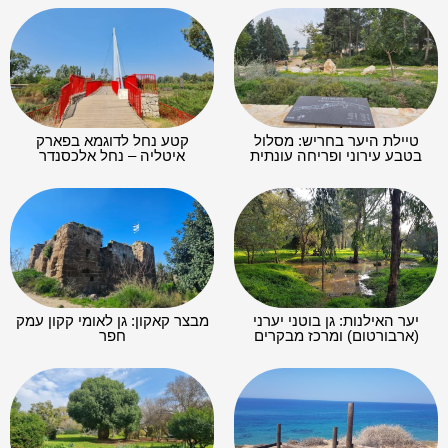
טיילת היער בחריש: מסלול
קטע נחל לדוגמא בפארק
בטבע עירוני ופריחה עונתית
איטליה – נחל אלכסנדר
יער האילנות: גן בוטני יערני
מבצר קאקון: גן לאומי קקון עמק
(ארבורטום) ומרכז מבקרים
חפר