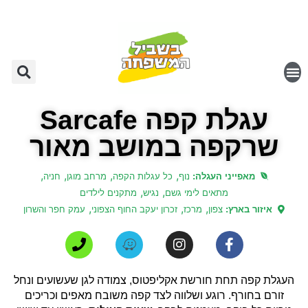
עגלת קפה Sarcafe
שרקפה במושב מאור
,
,
,
,
מאפייני העגלה:
נוף
כל עגלות הקפה
מרחב מוגן
חניה
,
,
מתאים לימי גשם
נגיש
מתקנים לילדים
,
,
,
איזור בארץ:
צפון
מרכז
זכרון יעקב החוף הצפוני
עמק חפר והשרון
העגלת קפה תחת חורשת אקליפטוס, צמודה לגן שעשועים ונחל
זורם בחורף. רוגע ושלווה לצד קפה משובח מאפים וכריכים