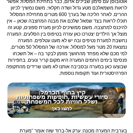
אוטובוס) עם סימון שבילים אדום, כבר בתחילת המסלול אפשר
לראות משמאלכם מטע גדול ושדה חקלאי, משם נמשיך לכיוון
ההרים. לאחר הליכה של בערך 600 מטרים מתחילת המסלול
תוכלו לראות בצד שמאל שלכם את מבנה המחצבה שכאן – אין
להיכנס למחצבה. משם ממשיכים לכיוון מערת ספונים, קטע זה
מוצל אך הילדים יצטרכו כאן עזרה בטיפוס בין הסלעים. המערה
נחשבת למערת נטיפים ובה יש לא מעט עטלפים. המערה
נמצאת 20 מטר מעל למסלול. אורכה של המסלול 50 מטרים,
למי מכם שלא מפחד מהחושך מוזמן לבקר בה – אל תשכחו
פנסים! בימים החמים המערה היא מקום קריר ונעים. בחפירות
שבוצעו כאן במערה ובסביבה אותנו לא מעט שרידים מהתקופה
הפרהיסטורית ועוד תקופות נוספות.
בערבית המערה מכונה: ערק אל-ברוד שזה אומר "מערת