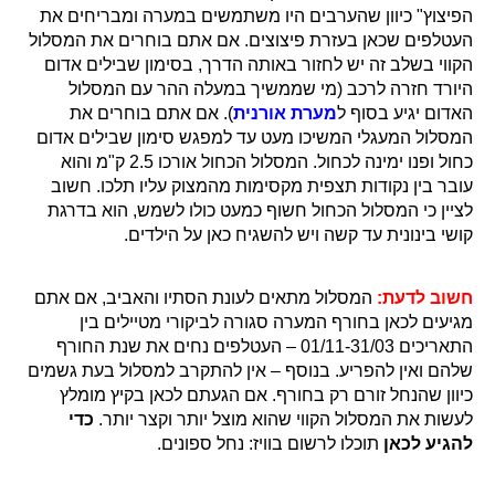
הפיצוץ" כיוון שהערבים היו משתמשים במערה ומבריחים את
העטלפים שכאן בעזרת פיצוצים. אם אתם בוחרים את המסלול
הקווי בשלב זה יש לחזור באותה הדרך, בסימון שבילים אדום
היורד חזרה לרכב (מי שממשיך במעלה ההר עם המסלול
האדום יגיע בסוף ל
מערת אורנית
). אם אתם בוחרים את
המסלול המעגלי המשיכו מעט עד למפגש סימון שבילים אדום
כחול ופנו ימינה לכחול. המסלול הכחול אורכו 2.5 ק"מ והוא
עובר בין נקודות תצפית מקסימות מהמצוק עליו תלכו. חשוב
לציין כי המסלול הכחול חשוף כמעט כולו לשמש, הוא בדרגת
קושי בינונית עד קשה ויש להשגיח כאן על הילדים.
חשוב לדעת:
המסלול מתאים לעונת הסתיו והאביב, אם אתם
מגיעים לכאן בחורף המערה סגורה לביקורי מטיילים בין
התאריכים 01/11-31/03 – העטלפים נחים את שנת החורף
שלהם ואין להפריע. בנוסף – אין להתקרב למסלול בעת גשמים
כיוון שהנחל זורם רק בחורף. אם הגעתם לכאן בקיץ מומלץ
לעשות את המסלול הקווי שהוא מוצל יותר וקצר יותר.
כדי
להגיע לכאן
תוכלו לרשום בוויז: נחל ספונים.