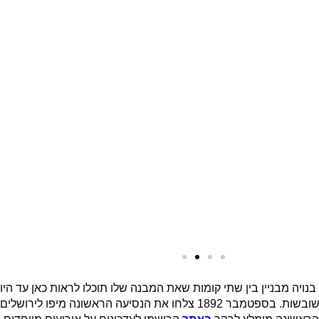
ויצאה אל מחוץ לחומות העיר, אך דרכי הגישה אליה עדין היו משובשות. בספטמבר 1892 