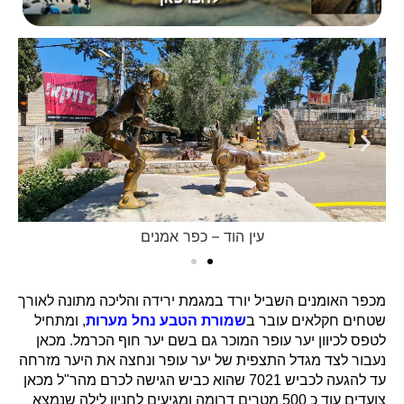
עין הוד – כפר אמנים
מכפר האומנים השביל יורד במגמת ירידה והליכה מתונה לאורך
שטחים חקלאים עובר ב
שמורת הטבע נחל מערות
, ומתחיל
לטפס לכיוון יער עופר המוכר גם בשם יער חוף הכרמל. מכאן
נעבור לצד מגדל התצפית של יער עופר ונחצה את היער מזרחה
עד להגעה לכביש 7021 שהוא כביש הגישה לכרם מהר"ל מכאן
צועדים עוד כ 500 מטרים דרומה ומגיעים לחניון לילה שנמצא