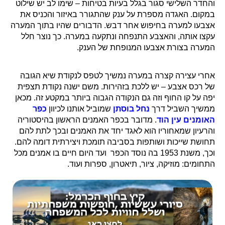
והחדר השלישי סגור בגלל בעיות בטיחות – שימו לב יש שילוט
במקום. האגדה מספרת על ענק שהתגורר באיזור והכניס את
אצבעו למערה בחיפוש אחר דבש. הדבורים שהיו בתוך המערה
עקצו אותה, והאצבע התנפחה ונתקעה במערה. כך נוצר חלל
המערה בצורת אצבעו המנופחת של הענק.
אחרי עצירה קצרה במערה נמשיך לטפס לנקודת שיא הגובה
של רכס אצבע – יש ללכת בזהירות. משם ישנה נקודת תצפית
יפה על קו החוף וזה גם הנקודה הגבוה ביותר במקטע זה. מכאן
ממשיך השביל דרך
נחל בוסתן
שמוביל אותנו לכיוון
כפר
האומנים עין הוד
. מדובר בכפר האמנים הראשון בהיסטוריה
והרעיון שמאחוריו הוא לאגד יחד את האמנים ובכך לתת להם
תחושת שייכות ושותפות בסביבה תומכת ויצירתית דומה להם.
וכך, משנת 1953 בה נוסד הכפר ועד היום חיים בו אמנים מכל
התחומים: מוזיקה, ציור, תיאטרון, ספרות ועוד.