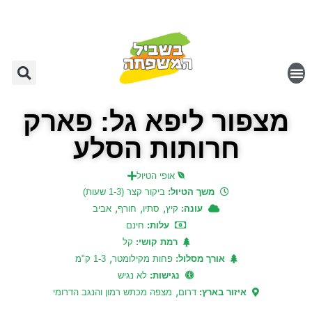
מצפור ליפא גל: פארק
חרותות הסלע
אופי הטיול
משך הטיול:
ביקור קצר (1-3 שעות)
,
,
,
עונה:
קיץ
סתיו
חורף
אביב
עלות:
חינם
רמת קושי:
קל
,
אורך מסלול:
פחות מקילומטר
1-3 ק"מ
נגישות:
לא נגיש
,
איזור בארץ:
דרום
מצפה מכתש רמון והנגב הדרומי