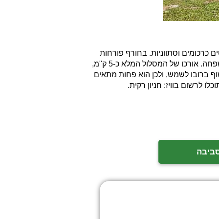
ם כרכומים וסתווניות. בחורף פורחות
הרקפות בין הסלעים ובאביב יש כאן פריחה אביבית מגוונת. אורכו של המסלול עד למערה וחזרה הוא כ-2 ק"מ והוא מתאים לכל המשפחה. אורכו של המסלול המלא כ-5 ק"מ,
וף ברובו לשמש, ולכן הוא פחות מתאים
כלו לרשום בוויז: חניון רקית.
סביבה