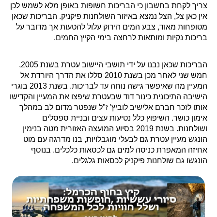
צריך לקחת בחשבון כי הבריכות חשופות באופן מלא לשמש לכן
אין כאן צל, הצל נמצא באיזור השולחנות פיקניק. הבריכות שכאן
מטופחות מאוד, צבע המים הירוק עלול להטעות אך מדובר על
בריכות נקיות ומותאות לרחצה בימי הקיץ החמים.
הבריכות שכאן נבנו על ידי תושבי היישוב עטרת בשנת 2005,
חמש שני לאחר מכן בשנת 2010 סללו את הדרך היורדת אל
המעיין מה שאיפשר גישה נוחה עד לבריכות. בשנת 2013 בוגרי
הישיבה התיכונית כינור דוד שבעטרת שיפצו את המעיין והקדישו
אותו לזכר חברם אלישיב לוביץ' ז"ל שנפטר מדום לב במהלך
אימון כושר. השיפוץ כלל נטיעות עצים ובניית ספסלים
ושולחנות. בשנת 2019 בסיוע המועצה האזורית מטה בנימין
הונגש מעיין עטרת גם לבעלי מוגבלויות, בנו מדרגה עם מוט
אחיזה המאפרת כניסה למים גם לכסאות כלכלים. בנוסף
הונגשו גם שולחנות פיקניק לכסאות גלגלים.