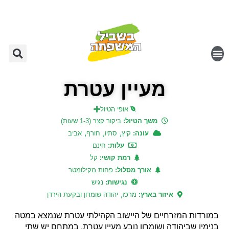
מעיין עטרת
אופי הטיול
משך הטיול:
ביקור קצר (1-3 שעות)
,
,
,
עונה:
קיץ
סתיו
חורף
אביב
עלות:
חינם
רמת קושי:
קל
אורך מסלול:
פחות מקילומטר
נגישות:
נגיש
,
איזור בארץ:
מרכז
יהודה שומרון ובקעת הירדן
במורדות המזרחיים של היישוב הקהילתי עטרת שנמצא במטה
בנימין שביהודה ושומרון נובע מעיין עטרת. במתחם יש שתי