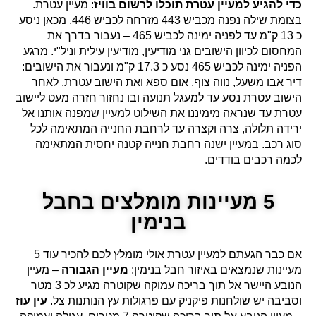
כדי להגיע למעיין עטרת תוכלו לרשום בוויז
: מעיין עטרת.
בצומת שילה נפנה מכביש 443 מזרחה לכביש 446, מכאן ניסע
כ 13 ק"מ עד לפניה ימינה לכביש 465 – נעבור בדרך את
המחסום לכיוון הישובים גני מודיעין, מודיעין עילית וניל"י. מרגע
הפניה ימינה לכביש 465 נסע כ 17.3 ק"מ ונעבור את הישובים:
דיר אבו משעל, נווה צוף, אום ספא ואת הישוב עטרת. לאחר
הישוב עטרת נסע עד למעגל תנועה ובו נחזור חזרה מעט ליישוב
עטרת עד שנראה מימיננו את השילוט למעיין שמפנה אותנו אל
ירידה תלולה, צרה וקצרה עד לרחבת החנייה המתאימה לכל
סוג רכב. במעיין ישנה רחבת חנייה קטנה יחסית המתאימה
לכמה רכבים בודדים.
5 מעיינות מומלצים בחבל
בנימין
אם כבר הגעתם למעיין עטרת אולי מומלץ לכם להכיר עוד 5
מעיינות שנמצאים באיזור חבל בנימין:
מעיין הגבורה
– מעיין
הנובע היישר אל תוך בריכה עמוקה שקוטרה מגיע לכ 3 מטר
וסביבה יש שולחנות פיקניק עם פרגולות עץ הנותנות צל.
עין עוז