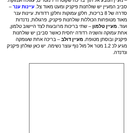
– מעיין הנובע אל תוך בריכה שקוטרה 7 מטרים, עגולה ועמוקה.
סביב המעיין יש שולחנות פיקניק ומעט מאוד צל.
עיינות ענר
–
סדרה של 8 בריכות, חלקן עמוקות וחלקן רדודות. עיינות ענר
מאוד מטופחות הכוללות שולחנות פיקניק, פרגולות, נדנדות
ועוד.
מעיין טלמון
– שתי בריכות מרובעות לצד היישוב טלמון,
אחת עמוקה והשניה רדודה יחסית כאשר סביבן יש שולחנות
פיקניק ובוסתן מטופח
. מעיין דולב
– בריכה אחת שעומקה
מגיע לכ 1.2 מטר אל מול נוף עוצר נשימה. יש כאן שולחן פיקניק
ונדנדה.