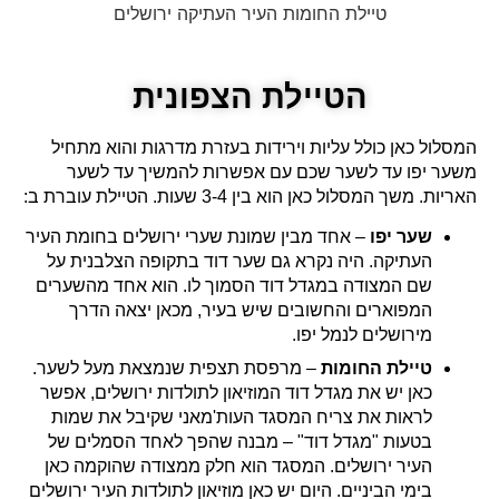
טיילת החומות העיר העתיקה ירושלים
הטיילת הצפונית
המסלול כאן כולל עליות וירידות בעזרת מדרגות והוא מתחיל
משער יפו עד לשער שכם עם אפשרות להמשיך עד לשער
האריות. משך המסלול כאן הוא בין 3-4 שעות. הטיילת עוברת ב:
שער יפו
– אחד מבין שמונת שערי ירושלים בחומת העיר
העתיקה. היה נקרא גם שער דוד בתקופה הצלבנית על
שם המצודה במגדל דוד הסמוך לו. הוא אחד מהשערים
המפוארים והחשובים שיש בעיר, מכאן יצאה הדרך
מירושלים לנמל יפו.
טיילת החומות
– מרפסת תצפית שנמצאת מעל לשער.
כאן יש את מגדל דוד המוזיאון לתולדות ירושלים, אפשר
לראות את צריח המסגד העות'מאני שקיבל את שמות
בטעות "מגדל דוד" – מבנה שהפך לאחד הסמלים של
העיר ירושלים. המסגד הוא חלק ממצודה שהוקמה כאן
בימי הביניים. היום יש כאן מוזיאון לתולדות העיר ירושלים