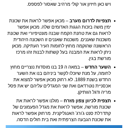
ויש כאן חיזיון אור קולי מרהיב שאסור לפספס.
תצפיות לדרום מערב
– מכאן אפשר לראות את שכונת
ימין משה בזכות הגגות האדומים שלה. מכאן אפשר
לראות גם את טחנת הקמח שבנה מונטיפיורי ואת שכונת
משכנות שאננים. משכנות שאננים זו השכונה היהודית
הראשונה שהוקמה מחוץ לחומות העיר העתיקה. מכאן
ניתן לראות את המבנה בעל קשתות לבנות זהו מרכז
מורשת בגין.
השער החדש
– במאה ה 19 בנו מוסדות נוצריים מחוץ
לחומה, על מנת שיוכלו לקשר ביניהם בנו את השער
החדש בשנת 1889. לא רחוק מכאן אפשר למצוא את
אכסניית נוטרדאם ואת שני המגדלים עליהם יש את פסל
מריה ודגל הוותיקן.
תצפית לכיוון צפון מזרח
– מולנו אפשר לראות את
שכונת מורשה, אפשר לראות את מגדל הפעמונים של
קתדרלת סנט ג'ורג' האנגליקנית. מרחוק אפשר לראות
את שכונת הגבעה הצרפתית ואת בית חולים הדסה.