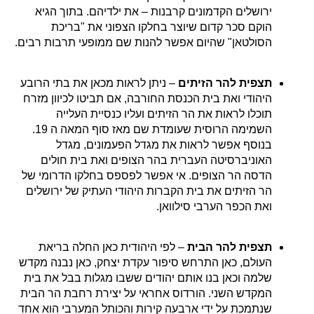
ירושלים הקדמונים קרבנות – את ילדיהם. בתוך הגיא
הוקם סכר קדום שיוצר בחלקו הצפוני את "בריכת
הסולטאן" שהיום אפשר להנות שם ממופעי תרבות רבים.
תצפית להר הזיתים
– ניתן לראות מכאן את בתי הרובע
היהודי ואת בית הכנסת החורבה, אם תביטו לכיוון מזרח
תוכלו לראות את הר הזיתים ועליו כנסיית העלייה
השמימה הרוסית שעומדת שם מאז סוף המאה ה 19.
בנוסף אפשר לראות את מגדל הפעמונים, מגדל
האוניברסיטה העברית בהר הצופים ואת בית חולים
הדסה הר הצופים. אי אפשר לפספס בחלקו הדרומי של
הר הזיתים את בית הקברות היהודי העתיק של ירושלים
ואת הכפר הערבי סילוואן.
תצפית להר הבית
– לפי היהודית כאן החלה בריאת
העולם, כאן התרחש סיפור עקדת יצחק, כאן נבנה מקדש
שלמה וכאן בנו אותם יהודים ששבו מגלות בבל את בית
המקדש השני. הורדוס אחראי על יצירת רחבת הר הבית
שנתמכת על ידי ארבעה קירות והכותל המערבי הוא אחד