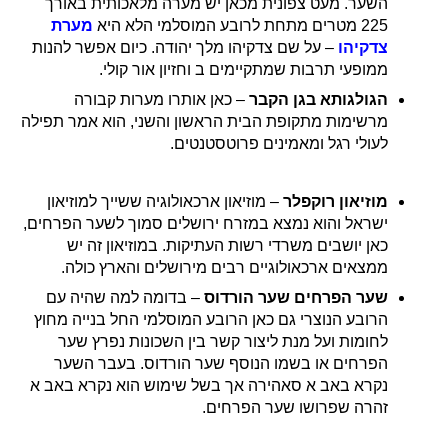
השער. מעט צפונית מכאן יש מערה מלאכותית באורך
225 מטרים מתחת לרובע המוסלמי הלא היא
מערת
צדקיהו
– על שם צדקיהו מלך יהודה. כיום אפשר להנות
ממופעי תרבות שמתקיימים ב וחזיון אור קולי.
הגולגותא בגן הקבר
– כאן אותרו מערות קבורה
מרשימות מתקופת הבית הראשון והשני, הוא אמר תפילה
לעולי רגל ומאמינים פרוטסטנטים.
מוזיאון רוקפלר
– מוזיאון ארכאולוגיה ששייך למוזיאון
ישראל והוא נמצא במזרח ירושלים סמוך לשער הפרחים,
כאן יושבים משרדי רשות העתיקות. במוזיאון זה יש
ממצאים ארכאולוגיים רבים מירושלים והארץ כולה.
שער הפרחים שער הורדוס
– בדומה למה שהיה עם
הרובע הנוצרי גם כאן הרובע המוסלמי החל בנייה מחוץ
לחומות ועל מנת ליצור קשר בין השכונות נפרץ שער
הפרחים או בשמו הנוסף שער הורדוס. בעבר השער
נקרא באב א סאהירה אך בשל שימוש הוא נקרא באב א
זהרה שפרושו שער הפרחים.