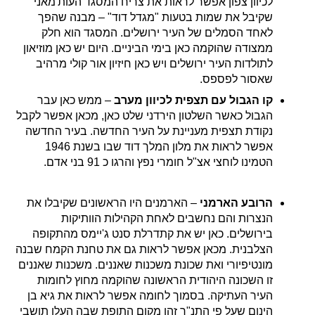
לכיוון צפון אפשר לראות את צריח המסגד העות'מאני
שקיבל את שמות בטעות "מגדל דוד" – מבנה שהפך
לאחד הסמלים של העיר ירושלים. המסגד הוא חלק
ממצודה שהוקמה כאן בימי הביניים. היום יש כאן מוזיאון
לתולדות העיר ירושלים ויש כאן חיזיון אור קולי מרהיב
שאסור לפספס.
קו הגבול עם תצפית לכיוון מערב
– ממש כאן עבר
הגבול כאשר השלטון הירדני שלט כאן, מכאן אפשר לקבל
נקודת תצפית מעניינת על העיר החדשה. בעיר החדשה
אפשר לראות את מלון המלך דוד שבו בשנת 1946
הטמינו לוחצי אצ"ל חומרי נפץ והרגו כ 91 בני אדם.
הרובע הארמני
– הארמנים היו הראשונים שקיבלו את
הנצרות והם נחשבים לאחת הקהילות הוותיקות
בירושלים. כאן יש את קתדרלת סנט ג'יימס מהתקופה
הצלבנית. מכאן אפשר לראות גם את טחנת הקמח שבנה
מונטיפיורי ואת שכונת משכנות שאננים. משכנות שאננים
זו השכונה היהודית הראשונה שהוקמה מחוץ לחומות
העיר העתיקה. בסמוך לחומה אפשר לראות את גיא בן
הינום שעל פי התנ"ך זהו מקום התופת שבה העלו תושבי