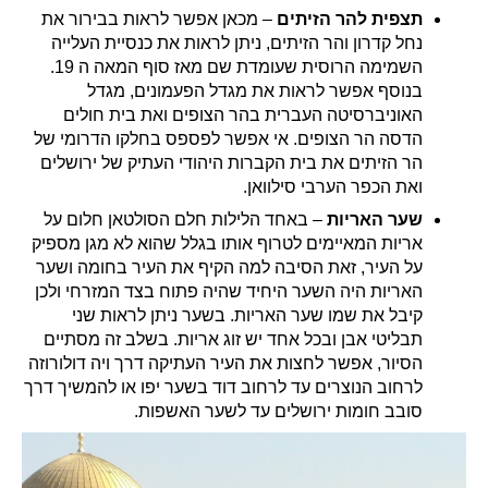
תצפית להר הזיתים
– מכאן אפשר לראות בבירור את
נחל קדרון והר הזיתים, ניתן לראות את כנסיית העלייה
השמימה הרוסית שעומדת שם מאז סוף המאה ה 19.
בנוסף אפשר לראות את מגדל הפעמונים, מגדל
האוניברסיטה העברית בהר הצופים ואת בית חולים
הדסה הר הצופים. אי אפשר לפספס בחלקו הדרומי של
הר הזיתים את בית הקברות היהודי העתיק של ירושלים
ואת הכפר הערבי סילוואן.
שער האריות
– באחד הלילות חלם הסולטאן חלום על
אריות המאיימים לטרוף אותו בגלל שהוא לא מגן מספיק
על העיר, זאת הסיבה למה הקיף את העיר בחומה ושער
האריות היה השער היחיד שהיה פתוח בצד המזרחי ולכן
קיבל את שמו שער האריות. בשער ניתן לראות שני
תבליטי אבן ובכל אחד יש זוג אריות. בשלב זה מסתיים
הסיור, אפשר לחצות את העיר העתיקה דרך ויה דולורוזה
לרחוב הנוצרים עד לרחוב דוד בשער יפו או להמשיך דרך
סובב חומות ירושלים עד לשער האשפות.