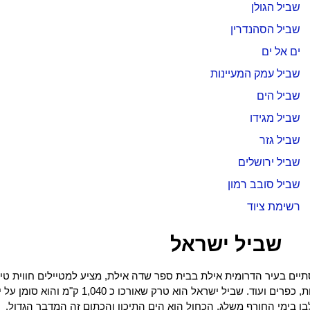
שביל הגולן
שביל הסהנדרין
ים אל ים
שביל עמק המעיינות
שביל הים
שביל מגידו
שביל גזר
שביל ירושלים
שביל סובב רמון
רשימת ציוד
שביל ישראל
יים בעיר הדרומית אילת בבית ספר שדה אילת, מציע למטיילים חווית טיול
השביל עובר בין נחלים, אתרי מורשת, מעיינות, יערות קק"ל, ערי
בן בימי החורף משלג, הכחול הוא הים התיכון והכתום זה המדבר הגדול.