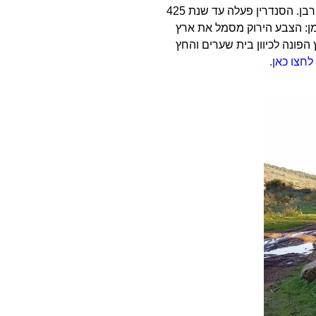
לאחר חורבן בית המקדש השני הסנדרין שהייתה בית דין של שבעים ואחד דיינים נדדה ממקום למקום כיוון שלא היה מקום קבוע לאחר החורבן. הסנדרין פעלה עד שנת 425
ילים בצבעים ירוק, כחול וארגמן: הצבע הירוק מסמל את ארץ
הפונה לכיוון בית שערים והחץ
חצו כאן.