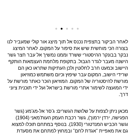
לאחר הביקור בתצפית נכנס אל תוך מיצג אור קולי שמעביר לנו
בצורה הכי מוחשית שיש את סיפור על המקום. לאחר המיצג
נבקר בבונקר ההיסטורי ששרד וממנו נמשיך אל עבר חצר גשר
הישנה מעבר לגדר הגבול. בתקופת מלחמת העצמאות הותקף
היישוב וכמעט חרב לחלוטין ולכן העתיקות שתראו כאן הם
שרידי הישוב, המקום עבר שיפוץ וכיום משתמש כמוזיאון
מורשת להיסטוריה של המקום. המוזיאון הוכר כאתר מורשת על
ידי המועצה לשימור אתרי מורשת בישראל ועל ידי תוכנית ציוני
דרך.
מכאן ניתן לצפות על שלושת הגשרים: ג'סר אל-מג'מע (גשר
הפגישה, ירדן ירמוך), גשר רכבת העמק העות'מאני (1904)
וגשר הכביש המנדטורי (1930). בנוסף במתחם תוכלו למצוא
גם את מאפיית "אגדת לחם" ובמחוץ למתחם את מסעדת