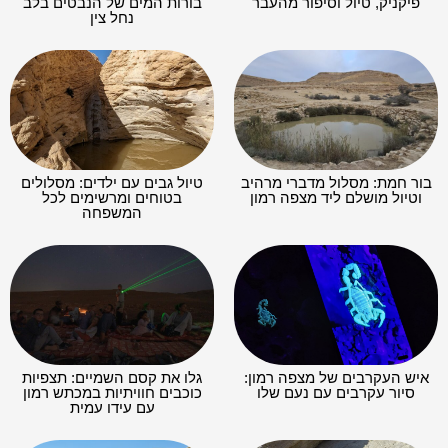
פיקניק, טיול וסיפור מהעבר
בורות המים של הנבטים בלב
נחל צין
בור חמת: מסלול מדברי מרהיב
טיול גבים עם ילדים: מסלולים
וטיול מושלם ליד מצפה רמון
בטוחים ומרשימים לכל
המשפחה
איש העקרבים של מצפה רמון:
גלו את קסם השמיים: תצפיות
סיור עקרבים עם נעם שלו
כוכבים חוויתיות במכתש רמון
עם עידו עמית