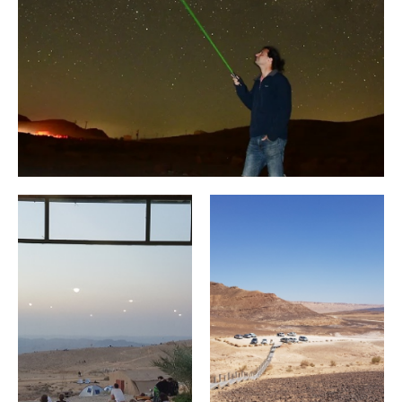
המשפחה
רמון
לחץ כאן
לחץ
כאן
גלו את קסם השמיים:
תצפיות כוכבים חוויתיות
במכתש רמון עם עידו עמית
לחץ כאן