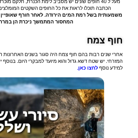
מעל ל 40 חופים שונים יש מסביב לימת הכנרת, חלקם
הכתבה תוכלו לראות את כל החופים השקטים המומלצים 
משמעותית בשל רמת המים הירודה. לאחר חורף שאופיין 
המחסור המתמשך ניכרת הן במרחק
חוף צמח
אחרי שנים רבות בהם חוף צמח היה סגור בשנים האחרונות הו
המזרחי. יש שטח דשא גדול והוא מיועד למבקרי היום. בנוסף יש
למידע נוסף
לחצו כאן.