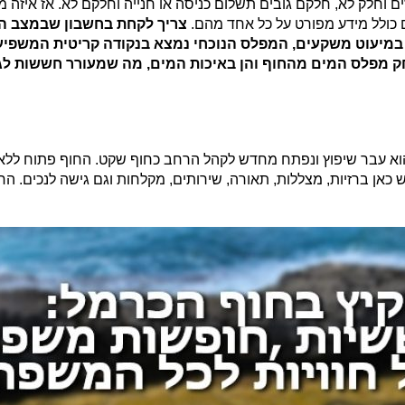
 מוכרזים וחלק לא, חלקם גובים תשלום כניסה או חנייה וחלקם לא. אז 
כולל מידע מפורט על כל אחד מהם.
צריך לקחת בחשבון שבמצב הע
במיעוט משקעים, המפלס הנוכחי נמצא בנקודה קריטית המשפיעה
 מפלס המים מהחוף והן באיכות המים, מה שמעורר חששות לגב
א עבר שיפוץ ונפתח מחדש לקהל הרחב כחוף שקט. החוף פתוח ללא על
 כאן ברזיות, מצללות, תאורה, שירותים, מקלחות וגם גישה לנכים. הח