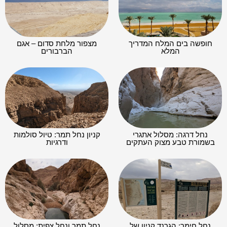
חופשה בים המלח המדריך
מצפור מלחת סדום – אגם
המלא
הברבורים
נחל דרגה: מסלול אתגרי
קניון נחל תמר: טיול סולמות
בשמורת טבע מצוק העתקים
ודרגיות
נחל חימר: הגרנד קניון של
נחל תמר ונחל צפית: מסלול