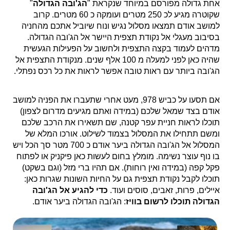
אחת גדולה מפורסם במיוחד שנקראת "
הג'ובה הגדולה
"
שקוטרה מגיע לכ 250 מטרים ועומקה כ 60 מטרים. קרוב
למושב אודם תמצאו מסלול נגיש ונוח שיוביל אתכם מהחניה
בסיבוב מעגלי אל נקודת תצפית היישר אל הג'ובה הגדולה.
מדהים לעמוד בקצה התצפית ולחשוב על הפעילות הגעשית
שהיה כאן לפני למעלה מ 100 אלף שנים. מנקודת התצפית אל
הג'ובה ביותר עם ראות טובה אפשר לראות את כל רכס נפתלי.
אם תסעו על כביש 978, מעט אחרי שתעברו את הפניה למושב
אודם בצד שמאל שלכם (במידה ואתם מגיעים מדרום לצפון)
תוכלו לראות חניית עפר קטנה, שם תשאירו את הרכב שלכם
ומשם תתחילו את המסלול בצמוד לשילוט. אורכו המלא של
המסלול אל הג'ובה הגדולה ביער אודם כ 700 מטר סך הכל ויש
בו נוף עוצר נשימה. מומלץ בחום לעשות כאן פיקניק או לפתוח
פקל קפה (במידה ואין רוחות). אם תהיו ברי מזל (וגם בשקט)
תוכלו לקבל נקודת תצפית גם על החיות השונות שגרות כאן:
איילים, פרות, זאבים, סוסים ועוד.
כדי להגיע אל הג'ובה
הגדולה תוכלו לרשום בוויז
: הג'ובה הגדולה ביער אודם.