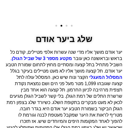
שלג ביער אודם
יער אודם מושך אליו מדי שנה עשרות אלפי מטיילים, קודם כל
בראש ובראשונה כאן עובר
מקטע מספר 3 של שביל הגולן
.
השביל מתחיל בתל קצעה
ומסתיים מחוץ לתחום שמורת הטבע
יער אודם. תל קצעה מושך אליו לא מעט מטיילים בעיקר בגלל
המסלול המעגלי
הקצר ונוח שיש כאן. המסלול עולה לתל
קצעה שגובהו 1,099 מטר מעל פני הים ושם נמצאת נקודת
תצפית מרהיבה לכיוון החרמון. תל קצעה הוא אחד מבין
שרשרת התלים של רמת הגולן. בלי קשר לשביל הגולן מגיעים
לכאן לא מעט מבקרים בתקופת השלג. כשיורד שלג בצפון רמת
הגולן הביקור בשמורת הטבע יער אודם היא בגדר חובה.
מטריף לראות את היער שמקבל מעטפת לבנה וגורמת לו
להפוך לאחד המקומות היפים והמיוחדים שיש. אז תזכרו
שכאשר יש שלג בצפון רמת הגולן אלו המקומות שמומלץ להגיע