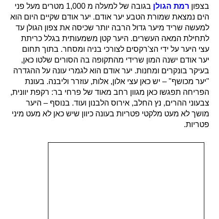
בצפון
רמת הגולן
בגובה של למעלה מ 1,000 מטרים מעל פני
הים נמצאת שמורת הטבע יער אודם. יער אודם שקיים היום הוא
למעשה שריד מיער גדול הרבה יותר שכיסה את צפון הגולן עד
לתחילת המאה העשרים. היער קטן משמעותית בגלל כריתת
עצי היער על ידי הצ'רקסים לצורכי בניה ומסחר. בתוך תחום
יער אודם ישנה המון שרידי מהתקופה בה הסורים שלטו כאן,
בעיקר בונקרים ומחנות. יער אודם הוא לגמרי עונה על ההגדרה
"יער מכושף" – יש כאן עצי אלון, אלות, עוזרר וליבנה. בעונת
הפריחה תפגשו כאן מגוון רחב מאוד של פרחי בר: רקפת יוונית,
צבעוני ההרים, נץ החלב, אירוס הלבנון ועוד. בנוסף – היער
מושך לא מעט מלקטי פטריות בעונה כיוון שיש כאן לא מעט מיני
פטריות.