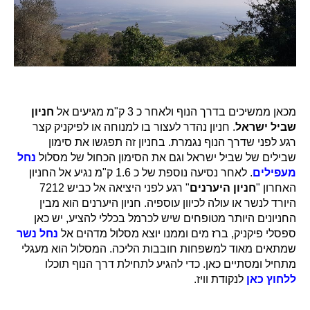
מכאן ממשיכים בדרך הנוף ולאחר כ 3 ק"מ מגיעים אל
חניון
שביל ישראל
. חניון נהדר לעצור בו למנוחה או לפיקניק קצר
רגע לפני שדרך הנוף נגמרת. בחניון זה תפגשו את סימון
שבילים של שביל ישראל וגם את הסימון הכחול של מסלול
נחל
מעפילים
. לאחר נסיעה נוספת של כ 1.6 ק"מ נגיע אל החניון
האחרון "
חניון היערנים
" רגע לפני היציאה אל כביש 7212
היורד לנשר או עולה לכיוון עוספיה. חניון היערנים הוא מבין
החניונים היותר מטופחים שיש לכרמל בכללי להציע, יש כאן
ספסלי פיקניק, ברז מים וממנו יוצא מסלול מדהים אל
נחל נשר
שמתאים מאוד למשפחות חובבות הליכה. המסלול הוא מעגלי
מתחיל ומסתיים כאן. כדי להגיע לתחילת דרך הנוף תוכלו
ללחוץ כאן
לנקודת וויז.