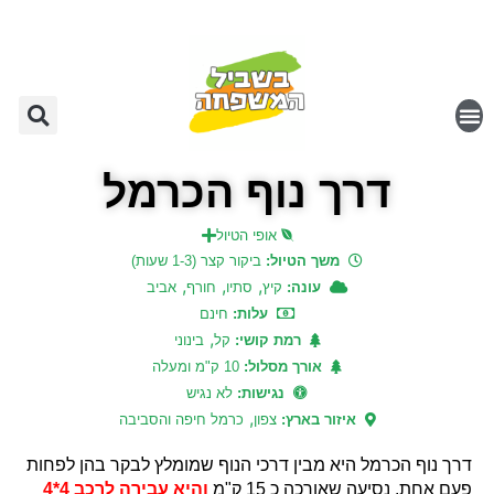
דרך נוף הכרמל
אופי הטיול
משך הטיול:
ביקור קצר (1-3 שעות)
,
,
,
עונה:
קיץ
סתיו
חורף
אביב
עלות:
חינם
,
רמת קושי:
קל
בינוני
אורך מסלול:
10 ק"מ ומעלה
נגישות:
לא נגיש
,
איזור בארץ:
צפון
כרמל חיפה והסביבה
דרך נוף הכרמל היא מבין דרכי הנוף שמומלץ לבקר בהן לפחות
פעם אחת. נסיעה שאורכה כ 15 ק"מ
והיא עבירה לרכב 4*4