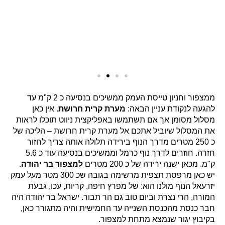
ממצפור וחניון טייסת העמק ממשיכים בנסיעה כ 2 ק"מ עד
להגעה לנקודת עניין הבאה:
מערת קרית חרושת
. אין כאן
מסלול מסומן אך אם תשתמשו באפליקצית ניווט תוכלו לראות
את המסלול שיוביל אתכם אל מערת קרית חרושת – הליכה של
כ 250 מטרים מדרך הנוף בירידה תלולה אותה צריך לחזור
חזרה. חוזרים לדרך נוף כרמל וממשיכים בנסיעה עוד כ 5.6
ק"מ. מכאן ישנה ירידה של כ 200 מטרים
למצפור בר יהודה
.
יש כאן מרפסת תצפית מרשימה בגובה שכ 300 מטר מעל עמק
יזרעאל הנוף מולנו הוא: של מפרץ חיפה, קריות, עכו, גבעת
המורה, הרי נצרת וביום טוב גם הר תבור. ישראל בר יהודה היה
חבר כנסת מהכנסת השנייה עד החמישית והיה מתגורר כאן,
בקיבוץ יגור שנמצא מתחת למצפור.