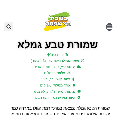
שמורת טבע גמלא
אופי הטיול
משך הטיול:
ביקור קצר (1-3 שעות)
,
,
,
עונה:
קיץ
סתיו
חורף
אביב
עלות:
בתשלום
,
רמת קושי:
קל
בינוני
אורך מסלול:
1-3 ק"מ
,
נגישות:
נגיש חלקית
לא נגיש
,
איזור בארץ:
צפון
רמת הגולן
שמורת הטבע גמלא נמצאת במרכז רמת הגולן במרחק כמה
עשרות קילומטרים מהעיר קצרין. בשמורת גמלא זורם המפל