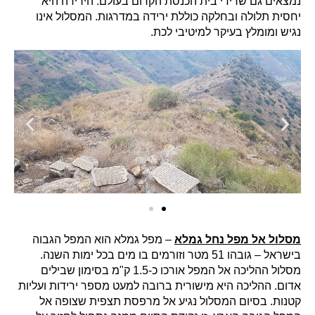
נמצאים גם שרידי בית הכנסת הקדום בעולם. הירידה היא
יחסית תלולה ובחלקה כוללת ירידה במדרגות. המסלול אינו
נגיש ומומלץ בעיקר למיטיבי לכת.
מסלול אל מפל נחל גמלא
– מפל גמלא הוא המפל הגבוה
בישראל – גובהו 51 מטר וזורמים בו מים בכל ימות השנה.
מסלול ההליכה אל המפל אורכו כ-1.5 ק"מ בסימון שבילים
אדום. ההליכה היא מישורית ברובה למעט מספר ירידות ועליות
קטנות. בסיום המסלול נגיע אל מרפסת תצפית שצופה אל