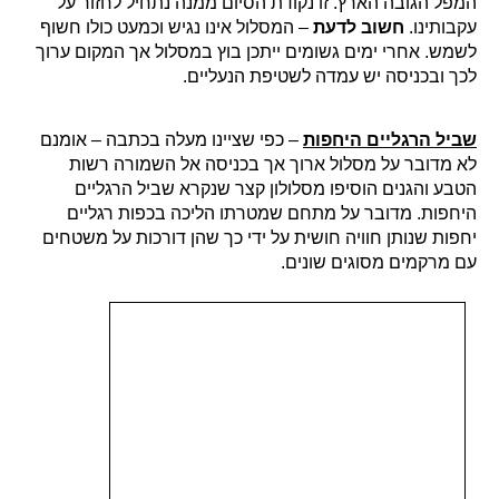
המפל הגובה הארץ. זו נקודת הסיום ממנה נתחיל לחזור על
עקבותינו.
חשוב לדעת
– המסלול אינו נגיש וכמעט כולו חשוף
לשמש. אחרי ימים גשומים ייתכן בוץ במסלול אך המקום ערוך
לכך ובכניסה יש עמדה לשטיפת הנעליים.
שביל הרגליים היחפות
– כפי שציינו מעלה בכתבה – אומנם
לא מדובר על מסלול ארוך אך בכניסה אל השמורה רשות
הטבע והגנים הוסיפו מסלולון קצר שנקרא שביל הרגליים
היחפות. מדובר על מתחם שמטרתו הליכה בכפות רגליים
יחפות שנותן חוויה חושית על ידי כך שהן דורכות על משטחים
עם מרקמים מסוגים שונים.