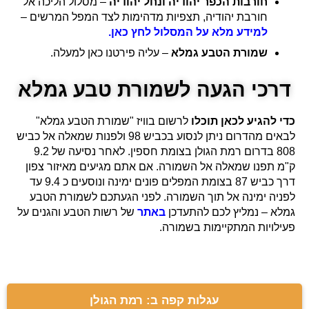
חורבות הכפר יהודיה ונחל יהודיה
– מסלול הליכה אל
חורבת יהודיה, תצפיות מדהימות לצד המפל המרשים –
למידע מלא על המסלול לחץ כאן.
שמורת הטבע גמלא
– עליה פירטנו כאן למעלה.
דרכי הגעה לשמורת טבע גמלא
כדי להגיע לכאן תוכלו
לרשום בוויז "שמורת הטבע גמלא"
לבאים מהדרום ניתן לנסוע בכביש 98 ולפנות שמאלה אל כביש
808 בדרום רמת הגולן בצומת חספין. לאחר נסיעה של 9.2
ק"מ תפנו שמאלה אל השמורה. אם אתם מגיעים מאיזור צפון
דרך כביש 87 בצומת המפלים פונים ימינה ונוסעים כ 9.4 עד
לפניה ימינה אל תוך השמורה. לפני הגעתכם לשמורת הטבע
גמלא – נמליץ לכם להתעדכן
באתר
של רשות הטבע והגנים על
פעילויות המתקיימות בשמורה.
עגלות קפה ב: רמת הגולן