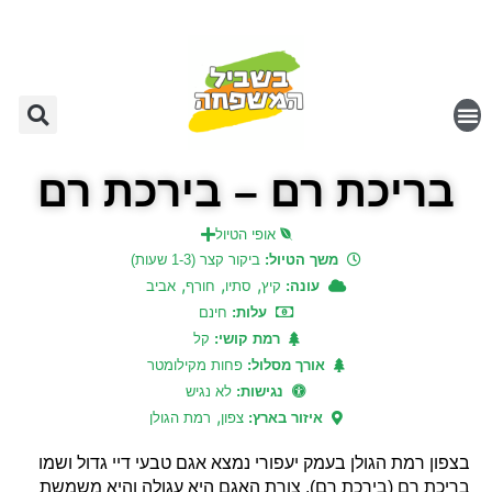
בריכת רם – בירכת רם
אופי הטיול
משך הטיול:
ביקור קצר (1-3 שעות)
,
,
,
עונה:
קיץ
סתיו
חורף
אביב
עלות:
חינם
רמת קושי:
קל
אורך מסלול:
פחות מקילומטר
נגישות:
לא נגיש
,
איזור בארץ:
צפון
רמת הגולן
בצפון רמת הגולן בעמק יעפורי נמצא אגם טבעי דיי גדול ושמו
בריכת רם (בירכת רם). צורת האגם היא עגולה והיא משמשת