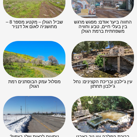
החווה ביער אודם: מפגש מרגש
שביל הגולן – מקטע מספר 8 –
בין בעלי חיים, טבע וחוויה
מחושניה לאום אל דנניר
משפחתית ברמת הגולן
עין ג'ילבון ובריכת הקצינים: נחל
מסלול עמק הבוסתנים רמת
ג'ילבון תחתון
הגולן
בריכת המלכה עין נוב באבני
נוסעים לראות שלג בצפון?