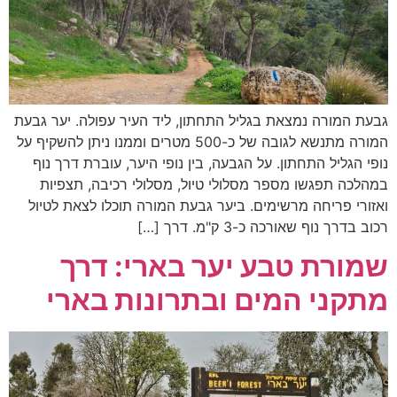
גבעת המורה נמצאת בגליל התחתון, ליד העיר עפולה. יער גבעת
המורה מתנשא לגובה של כ-500 מטרים וממנו ניתן להשקיף על
נופי הגליל התחתון. על הגבעה, בין נופי היער, עוברת דרך נוף
במהלכה תפגשו מספר מסלולי טיול, מסלולי רכיבה, תצפיות
ואזורי פריחה מרשימים. ביער גבעת המורה תוכלו לצאת לטיול
רכוב בדרך נוף שאורכה כ-3 ק"מ. דרך […]
שמורת טבע יער בארי: דרך
מתקני המים ובתרונות בארי