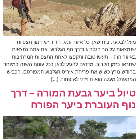
מעל לבקעת בית שאן וכל איזור עמק חרוד יש המון תצפיות
שנמצאות על הר הגלבוע ודרך נוף הגלבוע. אם אתם נמצאים
באיזור הזה – תעשו טובה ותקפצו לאחת התצפיות המרהיבות
שתראו בזמן הקרוב. מדהים להגיע לכאן בכל עונות השנה במיוחד
בחודש מרץ כשיש את פריחת איריס הגלבוע המפורסם. הכביש
המתפתל מעלה הוא חווייתי לא פחות […]
טיול ביער גבעת המורה – דרך
נוף העוברת ביער הפורח