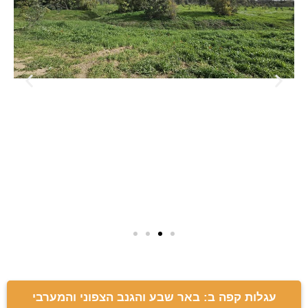
עגלות קפה ב: באר שבע והגנב הצפוני והמערבי