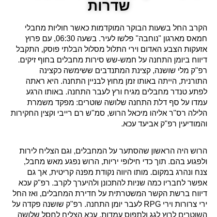
שדרות
הקרב החל בשעות הבוקר המוקדמות כאשר חוליות מחבלי
חמאס מארגון "נוחבה" פלשו לעיר. בשעה 06:30, עם פרוץ
אזעקות הצבע האדום וירי התלול מסלול הבלתי פוסק, התקבל
דיווח ביומן התחנה על חמש-שש סירות מחבלים בחוף זיקים.
רפ"ק מלי שושנה, קצינת המתנדבים ששימשה כקצינה
התורנית, הייתה באותו זמן מחוץ לבניין התחנה. היא ראתה
לפתע טנדר מחבלים מגיח ורץ לעבר התחנה. באותו הרגע
עמדו על סף דלת התחנה שלושה שוטרים: מפקד משמרת
הלילה רס"ר אליהו מיכאל הרוש, סמ"ש רם רייבי וקצין החקירות
והמודיעין רפ"ק אביעד עכא.
הרוש היה הראשון שהסתער על המחבלים, וגם הצליח לירות
ולפגוע בהם. תוך כדי חילופי יריות, הרוש נפגע מאש מחבל,
צנח ונהרג במקום. מותו היווה נקודת מפנה קריטית, אך גם
אפשר לחבריו כמה שניות להתכונן ולהיערך לקרב. רפ"ק עכא
דיווח ברשת הקשר המשטרתית על חדירת המחבלים, ואז החל
ירי צרורות וירי RPG לעבר יומן התחנה. רפ"ק שושנה פקדה על
השוטרים לרוץ לגג ולתפוס עמדות. עכא הצליח לחסל שלושה