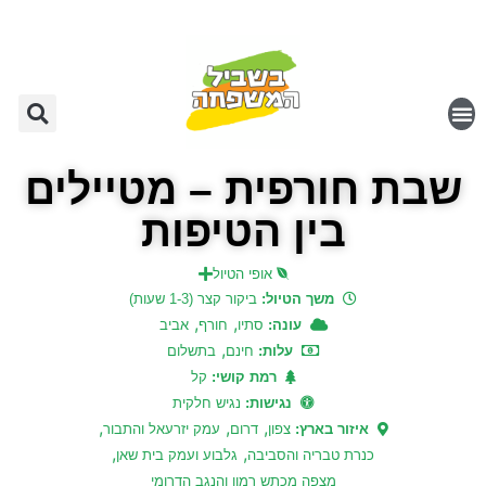
שבת חורפית – מטיילים
בין הטיפות
אופי הטיול
משך הטיול:
ביקור קצר (1-3 שעות)
,
,
עונה:
סתיו
חורף
אביב
,
עלות:
חינם
בתשלום
רמת קושי:
קל
נגישות:
נגיש חלקית
,
,
,
איזור בארץ:
צפון
דרום
עמק יזרעאל והתבור
,
,
כנרת טבריה והסביבה
גלבוע ועמק בית שאן
מצפה מכתש רמון והנגב הדרומי