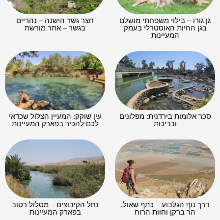
גן גורו – בילוי משפחתי מושלם
חצר גשר הישנה – נהריים
בגן החיות האוסטרלי בעמק
בגשר – אתר מורשת
המעיינות
סכר אלומות בירדנית: מפלונים
עין שוקק: המעיין הצלול שכדאי
ובריכות
לכם להכיר בפארק המעיינות
דרך נוף הגלבוע – כתף שאול,
נחל הקיבוצים – מסלול רטוב
הר ברקן וחוות הרוח
בפארק המעיינות