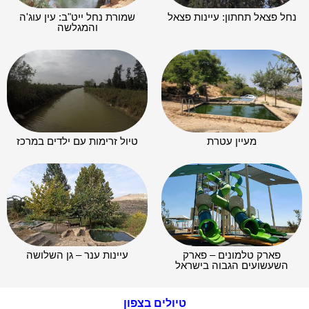
נחל פצאל תחתון: עיינות פצאל
שמורת נחל ייט"ב: עין עוג'ה
והמגלשה
מעיין עטרת
טיול זרימות עם ילדים במרכז
פארק טלמונים – פארק
עיינות ענר – גן השלושה
השעשועים הגבוה בישראל
טיולים בצפון