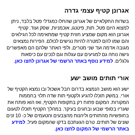
אגרונן קטיף עצמי גדרה
בשדות החקלאיים של אגרונן שהחלו כמגדלי פטל בלבד, ניתן
למצוא היום פטל, תות, פיטנגו, אוכמניות, שסק ועוד. קטיף
אגרונן הוא מקום שמציע חווית קטיף שמתאימה לכל הגילאים
והם שמו להם למטרה להיות נגישים לכולם. הפירות נמצאים
מגובה אדמה ועד שני מטרים, ולפי האתר שלהם הם מאפשרים
גישה נוחה גם למגיעים עם עגלות וגם לנכים עם כיסאות
גלגלים.
למידע נוסף באתר הרשמי של אגרונן לחצו כאן.
אורי תותים מושב ישע
ישע הוא מושב הנמצא בדרום חבל אשכול ובו נמצא הקטיף של
אורי. במשק תוכלו להגיע ולקטוף תות שדה תלוי בחממות
המקורות. המקום פתוח רק בתקופות הקטיף, ואז הוא פותח את
שעריו בסופי שבוע ובחגים בעיקר. במהלך הקטיף תוכלו לטעום
בחופשיות מהתותים וליהנות מהצבעים והטעמים של כ- 10 זנים
שונים של תותים. טרם הגעתכם בדקו שהמקום פעיל.
למידע
באתר הרשמי של המקום לחצו כאן.