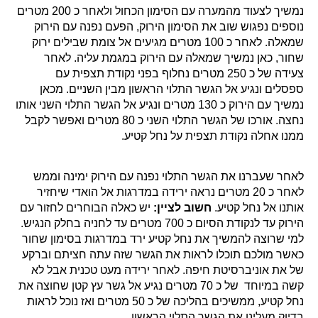
נמשיך לצעוד מהמערה עם הסימון הכחול ולאחר כ 200 מטרים
נוספים נפגוש שוב את הסימון הירוק, הפעם נפנה עם הירוק
שמאלה. לאחר כ 100 מטרים מגיעים אל צומת שבילים ירוק
שחור, כאן נמשיך שמאלה עם הירוק במגמת עליה. לאחר
צעידה של כ 250 מטרים נחלוף בפני נקודת תצפית עם
ספסלים ונגיע אל הגשר התלוי הראשון מבין השניים. מכאן
נמשיך עם הירוק כ 130 מטרים ונגיע אל הגשר התלוי השני אותו
נחצה. אורכו של הגשר התלוי השני כ 80 מטרים ואפשר לקבל
ממנו אחלה נקודת תצפית על נחל קטיע.
לאחר שעברנו את הגשר התלוי נפנה עם הירוק ימינה וממש
לאחר כ 20 מטרים נראה ירידה במדרגות אל הואדי שיחזיר
אותנו אל נחל קטיע.
חשוב לציין:
יש כאלה הבוחרים לחזור עם
הירוק עד לנקודת הסיום כ 700 מטרים עד לחניה בחלק הנגיש.
למי שרוצה להמשיך את נחל קטיע ירד במדרגות בסימון שחור
כאשר מולכם תוכלו לראות את הגשר שזה עתה חציתם וברקע
של את אוניברסיטת חיפה. לאחר ירידה מעט טכנית אבל לא
קשה במיוחד של כ 70 מטרים נגיע אל גשר עץ קטן שחוצה את
נחל קטיע, ממשיכים בהליכה של כ 50 מטרים ואז נוכל לראות
בדיוק מעלינו את הגשר התלוי הראשון.